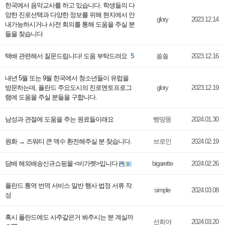
한국에서 음악교사를 하고 있습니다. 학생들의 다
양한 진로선택과 다양한 정보를 위해 현지에서 안
glory
2023.12.14
내가능하시거나 사전 회의를 통해 도움을 주실 분
들을 찾습니다
택배 관련해서 질문드립니다! 도움 부탁드려요
5
쏠쏠
2023.12.16
내년 5월 또는 9월 한국에서 청소년들이 유럽을
방문하는데, 폴란드 주요도시의 진로멘토프로그
glory
2023.12.19
램에 도움을 주실 분들을 구합니다.
남성과 관절에 도움을 주는 원료들이래요
삥땅똥
2024.01.30
원화 → 즈워티 큰 액수 환전해주실 분 찾습니다.
브로인
2024.02.19
담배 해외배송신규쇼핑몰 <비가렛>입니다
bigarette
2024.02.26
폴란드 통역 번역 서비스 일반 행사 법정 서류 작
simple
2024.03.08
성
혹시 폴란드에도 사주같은거 봐주시는 분 계실까
선희야
2024.03.20