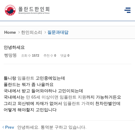
Sketchbook5, 스케치북5
Sketchbook5, 스케치북5
Home
한인의소리
질문과대답
안녕하세요
삥땅똥
조회 수
1572
추천 수
0
댓글
0
틀니랑
임플란트
고민중에있는데
폴란드는 뭐가 좀 나을까요
국내에서 받고 들어와야하나 고민이되는데
국내에서는
만 65세 이상이면 임플란트 지원
까지 가능하거든요
그리고 외산밖에 자재가 없어서
임플란트 가격
이 천차만별인데
어떻게 해야할지 고민입니다
Prev
안녕하세요. 통역분 구하고 있습니다.