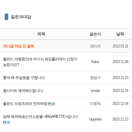
질문과대답
제목
날짜
글쓴이
게시글 작성 전 필독
관리자
2012.01.11
폴란드 여행중인데 여기서 워킹홀리데이 신청가
Baba
2023.11.08
능한가요?
통역 해 주실분을 구합니다.
청범수
2023.11.23
웹사이트 제작해드립니다
simple
2023.11.24
폴란드 브로츠와프 전자매장
이종혁
2023.12.04
담배 해외배송신규쇼핑몰 <BIGARETTE>입니다
bigarette
2023.12.13