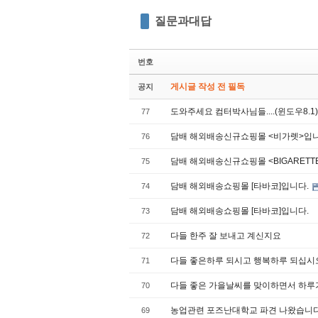
질문과대답
번호
게시글 작성 전 필독
공지
도와주세요 컴터박사님들....(윈도우8.1
77
담배 해외배송신규쇼핑몰 <비가렛>입
76
담배 해외배송신규쇼핑몰 <BIGARET
75
담배 해외배송쇼핑몰 [타바코]입니다.
74
담배 해외배송쇼핑몰 [타바코]입니다.
73
다들 한주 잘 보내고 계신지요
72
다들 좋은하루 되시고 행복하루 되십시
71
다들 좋은 가을날씨를 맞이하면서 하루
70
농업관련 포즈난대학교 파견 나왔습니다
69