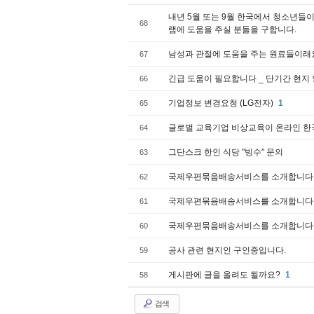
내년 5월 또는 9월 한국에서 청소년들
68
램에 도움을 주실 분들을 구합니다.
남성과 관절에 도움을 주는 원료들이래
67
긴급 도움이 필요합니다 _ 단기간 현지 
66
기업정보 변경요청 (LG전자)
1
65
글로벌 교육기업 비상교육이 온라인 한
64
그단스크 한인 식당 "빙수" 문의
63
국제우편묶음배송서비스를 소개합니다
62
국제우편묶음배송서비스를 소개합니다
61
국제우편묶음배송서비스를 소개합니다
60
공사 관련 현지인 구인중입니다.
59
게시판에 글을 올려도 될까요?
1
58
검색