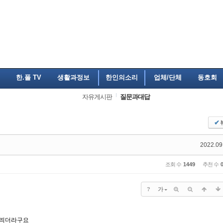
한.폴 TV
생활과정보
한인의소리
업체/단체
동호회
자유게시판
질문과대답
✔
2022.09
조회 수
1449
추천 수
?
가
 띄더라구요