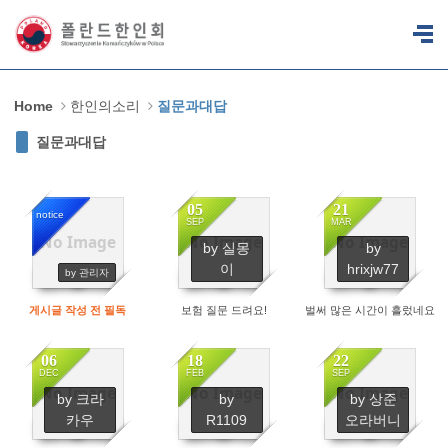
Sketchbook5, 스케치북5
Sketchbook5, 스케치북5
Home
한인의소리
질문과대답
질문과대답
05
21
notice
SEP
MAR
No Image
No Image
No Image
by 실몽
by
14224
1614
1387
이
hrixjw77
by 관리자
게시글 작성 전 필독
보험 질문 드려요!
벌써 많은 시간이 흘렀네요
06
18
22
DEC
FEB
SEP
No Image
No Image
No Image
by 크라
by
by 상준
1561
1952
2407
카우
R1109
오라버니