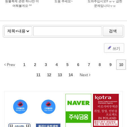
등불축제 관련 하나만 더
도움 주세요~
도와주십시오!! ㅠㅜ 급한
여쭤볼게요 ^^
문제입니다ㅜㅠ
검색
쓰기
Prev
1
2
3
4
5
6
7
8
9
10
11
12
13
14
Next