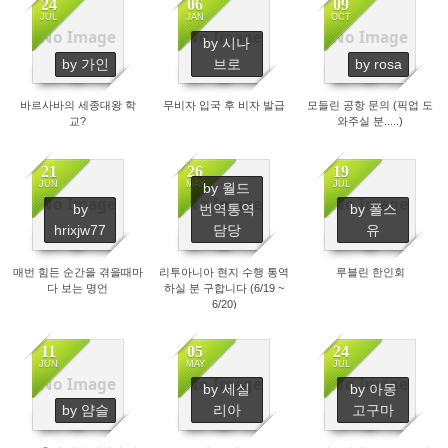
24
06
09
JUL
JAN
OCT
No Image
No Image
No Image
by 시나
2397
3258
3262
by 가인
브로
by rosa
바르사바의 세종대왕 학
무비자 입국 후 비자 발급
모들린 공항 문의 (픽업 도
교?
와주실 분.....)
21
26
19
JUN
MAY
JUL
by 월드
No Image
No Image
No Image
by
번역통역
by 폴스
1423
1343
5985
hrixjw77
담당
유
매번 힘든 순간을 겪을때마
리투아니아 현지 수행 통역
루블린 한인회
다 보는 명언
하실 분 구합니다 (6/19 ~
6/20)
11
05
24
JUN
MAY
JUL
No Image
No Image
No Image
by 세실
by 아몽
2556
5804
2676
by 얌슬
리아
고구마