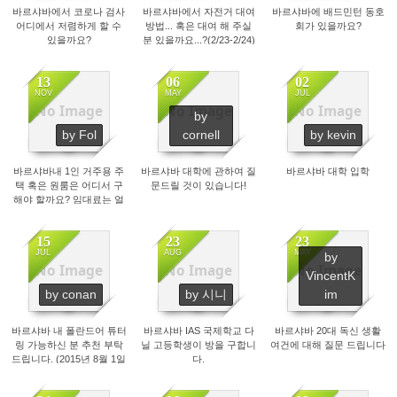
바르샤바에서 코로나 검사
바르샤바에서 자전거 대여
바르샤바에 배드민턴 동호
어디에서 저렴하게 할 수
방법... 혹은 대여 해 주실
회가 있을까요?
있을까요?
분 있을까요...?(2/23-2/24)
13
06
02
NOV
MAY
JUL
No Image
No Image
No Image
by
3987
5197
2686
by Fol
cornell
by kevin
바르샤바내 1인 거주용 주
바르샤바 대학에 관하여 질
바르샤바 대학 입학
택 혹은 원룸은 어디서 구
문드릴 것이 있습니다!
해야 할까요? 임대료는 얼
마나 하는지요?
15
23
23
JUL
AUG
MAY
by
No Image
No Image
No Image
VincentK
2680
4064
2233
by conan
by 시니
im
바르샤바 내 폴란드어 튜터
바르샤바 IAS 국제학교 다
바르샤바 20대 독신 생활
링 가능하신 분 추천 부탁
닐 고등학생이 방을 구합니
여건에 대해 질문 드립니다
드립니다. (2015년 8월 1일
다.
~ 2015년 12월 31일, 약 5
개월)