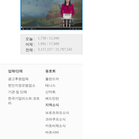
1,738
/
11,946
오늘 :
1,992
/
17,089
어제 :
3,117,157
/
21,787,545
전체 :
업체/단체
동호회
광고후원업체
폴란드어
한인지정모범업소
테니스
기관 및 단체
산악회
한국기업리스트:코트
베드민턴
라
지역소식
브로츠와프소식
크라쿠프소식
카토비체소식
바르샤바