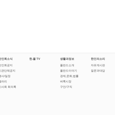
한인회소식
한.폴 TV
생활과정보
한인의소리
한인회공지
폴란드소개
자유게시판
기관단체공지
폴란드이야기
질문과대답
행사/일정
경제,문화,법률
갤러리
벼룩시장
이사회 회의록
구인/구직