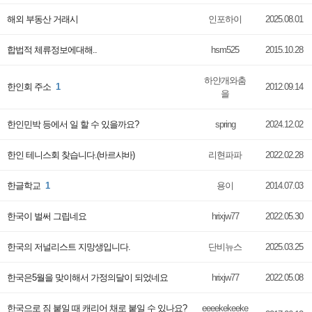
해외 부동산 거래시
인포하이
2025.08.01
합법적 체류정보에대해..
hsm525
2015.10.28
하얀개와춤
한인회 주소
1
2012.09.14
을
한인민박 등에서 일 할 수 있을까요?
spring
2024.12.02
한인 테니스회 찾습니다.(바르샤바)
리현파파
2022.02.28
한글학교
1
용이
2014.07.03
한국이 벌써 그립네요
hrixjw77
2022.05.30
한국의 저널리스트 지망생입니다.
단비뉴스
2025.03.25
한국은5월을 맞이해서 가정의달이 되었네요
hrixjw77
2022.05.08
한국으로 짐 붙일 때 캐리어 채로 붙일 수 있나요?
eeeekekeeke