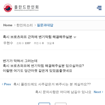
Sketchbook5, 스케치북5
Sketchbook5, 스케치북5
Home
한인의소리
질문과대답
혹시 브로츠와프 근처에 변기막힘 해결해주실분 ㅜ
우현수
조회 수
1337
추천 수
0
댓글
0
변기가 막혀서 그러는데
혹시 브로츠와프에
변기막힘
해결해주실분 있으실까요?
이럴땐 여기도 당근마켓 같은게 있었음좋겟네요
Prev
혹시 폴란드에도 사주같은거 봐주시는 분 계실까요??
혹시 문의사항은 어디에 남길수 있나요
Next