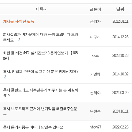
제목
날짜
글쓴이
게시글 작성 전 필독
관리자
2012.01.11
회사설립과 비자문제에 대해 문의 드립니다 도와
미구리
2014.12.23
주세요...
2
화란 풀 버전 (HD_실시간보기) 온라인보기 【108
xxxx
2023.10.28
0P】
혹시, 키엘체 주변에 살고 계신 분은 안계신지요?
키엘체
2014.10.02
2
혹시 폴란드에도 사주같은거 봐주시는 분 계실까
선희야
2024.03.20
요??
혹시 브로츠와프 근처에 변기막힘 해결해주실분
우현수
2024.10.11
ㅜ
혹시 문의사항은 어디에 남길수 있나요
hrixjw77
2022.02.25