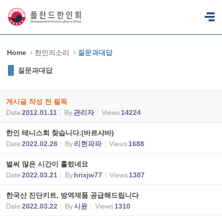
Sketchbook5, 스케치북5
Sketchbook5, 스케치북5
Home
한인의소리
질문과대답
질문과대답
게시글 작성 전 필독
Date
2012.01.11
By
관리자
Views
14224
한인 테니스회 찾습니다.(바르샤바)
Date
2022.02.28
By
리현파파
Views
1688
벌써 많은 시간이 흘렀네요
Date
2022.03.21
By
hrixjw77
Views
1387
한국산 진단키트, 방역제품 공급해드립니다
Date
2022.03.22
By
시윤
Views
1310