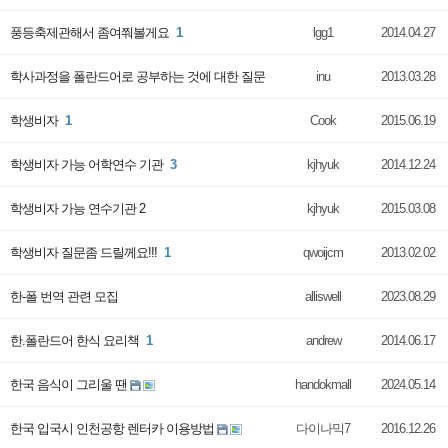
풍등축제관해서 좀여쭤볼게요
1
lgg1
2014.04.27
학사과정을 폴란드어로 공부하는 것에 대한 질문
inu
2013.03.28
학생비자
1
Cook
2015.06.19
학생비자 가능 어학연수 기관
3
kjhyuk
2014.12.24
학생비자 가능 연수기관 2
kjhyuk
2015.03.08
학생비자 질문좀 드릴께요!!!
1
qwoijcm
2013.02.02
한-폴 번역 관련 모집
alliswell
2023.08.29
한.폴란드어 한식 요리책
1
andrew
2014.06.17
한국 음식이 그리울 땐
handokmall
2024.05.14
한국 입국시 인천공항 렌터카 이용방법
다이나믹7
2016.12.26