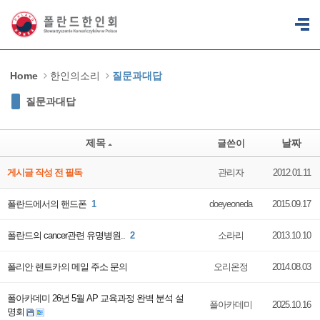
Sketchbook5, 스케치북5
Sketchbook5, 스케치북5
Home
한인의소리
질문과대답
질문과대답
제목
날짜
글쓴이
게시글 작성 전 필독
관리자
2012.01.11
폴란드에서의 핸드폰
1
doeyeoneda
2015.09.17
폴란드의 cancer관련 유명병원..
2
소라리
2013.10.10
폴리안 렌트카의 메일 주소 문의
오리온정
2014.08.03
폴아카데미 26년 5월 AP 교육과정 완벽 분석 설
폴아카데미
2025.10.16
명회