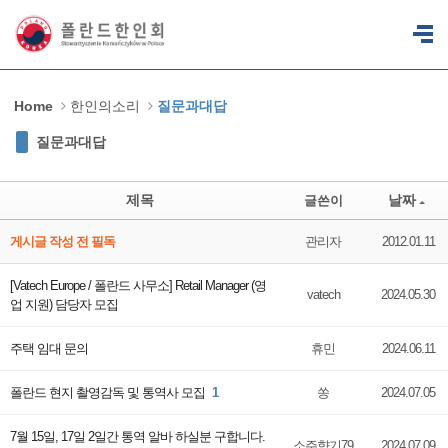
Sketchbook5, 스케치북5
Sketchbook5, 스케치북5
Home
한인의소리
질문과대답
질문과대답
제목
날짜
글쓴이
게시글 작성 전 필독
관리자
2012.01.11
[Vatech Europe / 폴란드 사무소] Retail Manager (영
vatech
2024.05.30
업 지원) 담당자 모집
주택 임대 문의
휴민
2024.06.11
폴란드 현지 촬영감독 및 통역사 모집
1
쏭
2024.07.05
7월 15일, 17일 2일간 통역 알바 하실분 구합니다.
소주향기79
2024.07.09