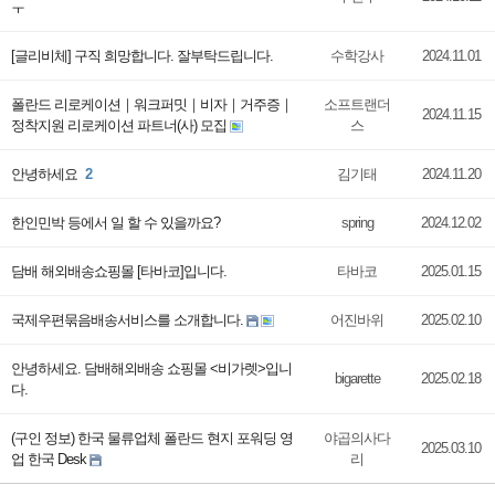
ㅜ
[글리비체] 구직 희망합니다. 잘부탁드립니다.
수학강사
2024.11.01
폴란드 리로케이션｜워크퍼밋｜비자｜거주증｜
소프트랜더
2024.11.15
정착지원 리로케이션 파트너(사) 모집
스
안녕하세요
2
김기태
2024.11.20
한인민박 등에서 일 할 수 있을까요?
spring
2024.12.02
담배 해외배송쇼핑몰 [타바코]입니다.
타바코
2025.01.15
국제우편묶음배송서비스를 소개합니다.
어진바위
2025.02.10
안녕하세요. 담배해외배송 쇼핑몰 <비가렛>입니
bigarette
2025.02.18
다.
(구인 정보) 한국 물류업체 폴란드 현지 포워딩 영
야곱의사다
2025.03.10
업 한국 Desk
리