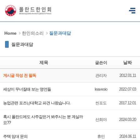
Sketchbook5, 스케치북5
Sketchbook5, 스케치북5
Home
한인의소리
질문과대답
질문과대답
제목
날짜
글쓴이
게시글 작성 전 필독
관리자
2012.01.11
세상이 무너질때 보는 명언들
leaveoio
2022.07.03
농업관련 포즈난대학교 파견 나왔습니다.
씬포도
2017.12.01
혹시 폴란드에도 사주같은거 봐주시는 분 계실까
선희야
2024.03.20
요??
주택 임대 문의
휴민
2024.06.11