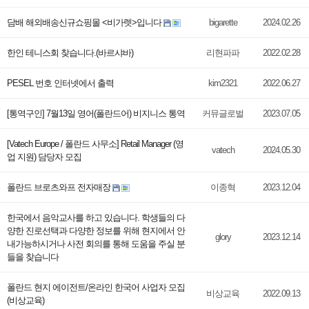
담배 해외배송신규쇼핑몰 <비가렛>입니다
bigarette
2024.02.26
한인 테니스회 찾습니다.(바르샤바)
리현파파
2022.02.28
PESEL 번호 인터넷에서 출력
kim2321
2022.06.27
[통역구인] 7월13일 영어(폴란드어) 비지니스 통역
커뮤글로벌
2023.07.05
[Vatech Europe / 폴란드 사무소] Retail Manager (영
vatech
2024.05.30
업 지원) 담당자 모집
폴란드 브로츠와프 전자매장
이종혁
2023.12.04
한국에서 음악교사를 하고 있습니다. 학생들의 다
양한 진로선택과 다양한 정보를 위해 현지에서 안
glory
2023.12.14
내가능하시거나 사전 회의를 통해 도움을 주실 분
들을 찾습니다
폴란드 현지 에이전트/온라인 한국어 사업자 모집
비상교육
2022.09.13
(비상교육)