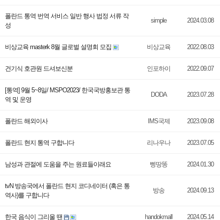
폴란드 통역 번역 서비스 일반 행사 법정 서류 작
simple
2024.03.08
성
비상교육 masterk 8월 글로벌 설명회 모집
비상교육
2022.08.03
건기식 호관원 드셔보신분
인포하이
2022.09.07
[통역] 9월 5~8일/ MSPO2023/ 한국국방홍보관 통
DODA
2023.07.28
역 및 운영
폴란드 해외이사
IMS국제
2023.09.08
폴란드 현지 통역 구합니다
리나우나
2023.07.05
남성과 관절에 도움을 주는 원료들이래요
삥땅똥
2024.01.30
tvN 방송국에서 폴란드 현지 코디네이터 (혹은 통
방송
2024.09.13
역사)를 구합니다
한국 음식이 그리울 땐
handokmall
2024.05.14