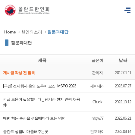
Sketchbook5, 스케치북5
Sketchbook5, 스케치북5
Home
한인의소리
질문과대답
질문과대답
제목
날짜
글쓴이
게시글 작성 전 필독
관리자
2012.01.11
[구인] 전시행사 운영 도우미 모집_MSPO 2023
제이대리
2023.07.27
긴급 도움이 필요합니다 _ 단기간 현지 인력 채용
Chuck
2022.10.12
件
매번 힘든 순간을 겪을때마다 보는 명언
hrixjw77
2022.06.21
폴란드 생활비 대출해주는곳
인포하이
2023.08.14