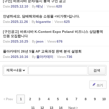
[구인] 바르샤바 순차/동시 통역 구인 공고
Date
2025.12.10
By
테닛
Views
620
안녕하세요. 담배해외배송 쇼핑몰 <비가렛>입니다.
Date
2025.11.26
By
bigarette
Views
625
[구인공고] 바르샤바 K-Content Expo Poland 비즈니스 상담통역
인원 모집합니다
Date
2025.10.25
By
jeon
Views
676
폴아카데미 26년 5월 AP 교육과정 완벽 분석 설명회
Date
2025.10.16
By
폴아카데미
Views
736
검색
쓰기
Prev
1
2
3
4
5
6
7
8
9
10
11
12
13
14
Next