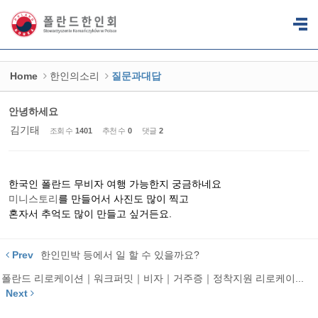
Sketchbook5, 스케치북5
Sketchbook5, 스케치북5
Home
한인의소리
질문과대답
안녕하세요
김기태
조회 수
1401
추천 수
0
댓글
2
한국인 폴란드 무비자 여행 가능한지 궁금하네요
미니스토리
를 만들어서 사진도 많이 찍고
혼자서 추억도 많이 만들고 싶거든요.
Prev
한인민박 등에서 일 할 수 있을까요?
폴란드 리로케이션｜워크퍼밋｜비자｜거주증｜정착지원 리로케이...
Next