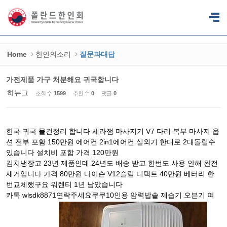
Sketchbook5, 스케치북5
Sketchbook5, 스케치북5
Home
한인의소리
질문과대답
가전제품 가구 처분해요 귀국합니다
하뉴그
조회 수
1599
추천 수
0
댓글
0
한국 귀국 물건정리 합니다 세라잼 마사지기 V7 다리 복부 마사지 옵
션 전부 포함 150만원 에어컨 2in1에어컨 실외기 한대로 2대돌릴수
있습니다 설치비 포함 가격 120만원
김치냉장고 23년 제품인데 24년도 배송 받고 한번도 사용 안해 완전
새거입니다 가격 80만원 다이슨 V12슬림 디택트 40만원 베터리 한
번교체했구요 워렌티 1년 남았습니다
카톡 wlsdk8871연락주세요쿠쿠10인용 암력밥솥 제습기 오븐기 여