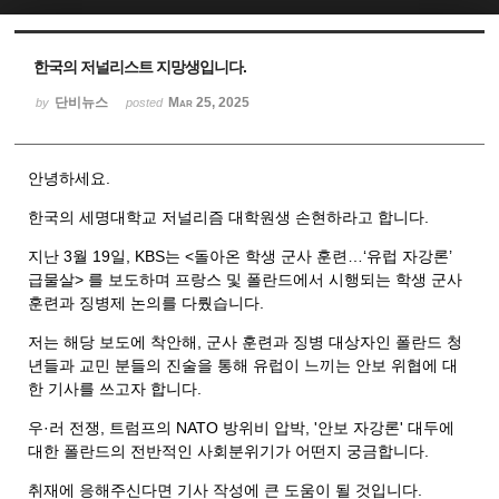
Sketchbook5, 스케치북5
Sketchbook5, 스케치북5
한국의 저널리스트 지망생입니다.
단비뉴스
Mar 25, 2025
by
posted
안녕하세요.
한국의 세명대학교 저널리즘 대학원생 손현하라고 합니다.
지난 3월 19일, KBS는 <돌아온 학생 군사 훈련…‘유럽 자강론’
급물살> 를 보도하며 프랑스 및 폴란드에서 시행되는 학생 군사
훈련과 징병제 논의를 다뤘습니다.
저는 해당 보도에 착안해, 군사 훈련과 징병 대상자인 폴란드 청
년들과 교민 분들의 진술을 통해 유럽이 느끼는 안보 위협에 대
한 기사를 쓰고자 합니다.
우·러 전쟁, 트럼프의 NATO 방위비 압박, '안보 자강론' 대두에
대한 폴란드의 전반적인 사회분위기가 어떤지 궁금합니다.
취재에 응해주신다면 기사 작성에 큰 도움이 될 것입니다.