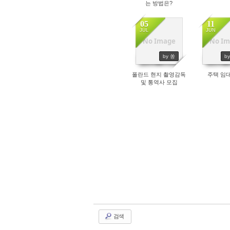
는 방법은?
05
11
JUL
JUN
No Image
No Im
1877
16
by 쏭
b
폴란드 현지 촬영감독
주택 임
및 통역사 모집
검색