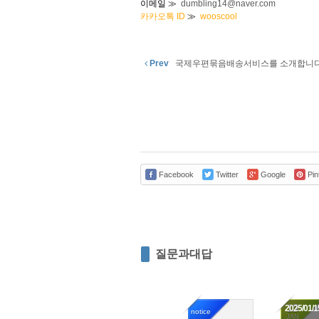
이메일 ≫
dumbling14@naver.com
카카오톡
ID
≫
wooscool
Prev
국제우편묶음배송서비스를 소개합니다
Facebook
Twitter
Google
Pin
질문과대답
15
2025/01/1
notice
JAN