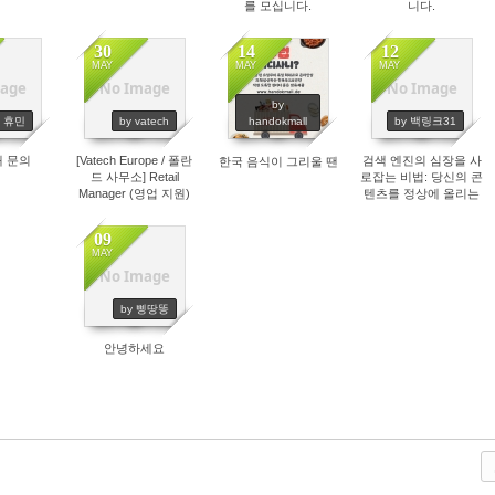
를 모십니다.
니다.
30
14
12
MAY
MAY
MAY
age
No Image
No Image
83
1701
1462
1767
by
y 휴민
by vatech
handokmall
by 백링크31
대 문의
[Vatech Europe / 폴란
검색 엔진의 심장을 사
한국 음식이 그리울 땐
드 사무소] Retail
로잡는 비법: 당신의 콘
Manager (영업 지원)
텐츠를 정상에 올리는
담당자 모집
SEO 마법
09
MAY
No Image
1572
by 삥땅똥
안녕하세요