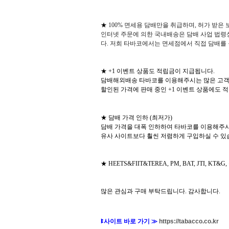
★
100%
면세용 담배만을 취급하며
,
허가 받은
인터넷 주문에 의한 국내배송은 담배 사업 법령
다
.
저희 타바코에서는 면세점에서 직접 담배를
★
+1
이벤트 상품도 적립금이 지급됩니다
.
담배해외배송 타바코를 이용해주시는 많은 고
할인된 가격에 판매 중인
+1
이벤트 상품에도 
★ 담배 가격 인하
(
최저가
)
담배 가격을 대폭 인하하여 타바코를 이용해주
유사 사이트보다 훨씬 저렴하게 구입하실 수 
★
HEETS&FIIT&TEREA, PM, BAT, JTI, KT&G,
많은 관심과 구매 부탁드립니다
.
감사합니다
.
ꔪ
사이트 바로 가기 ≫
https://tabacco.co.kr