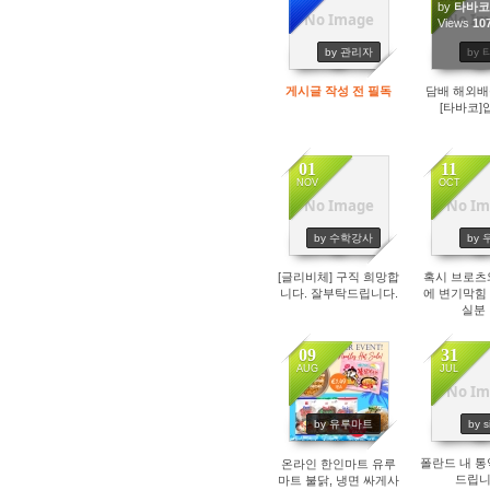
by
타바코
No Image
No Im
14224
Views
10
by 관리자
by
게시글 작성 전 필독
담배 해외
[타바코]
01
11
NOV
OCT
No Image
No Im
1298
13
by 수학강사
by
[글리비체] 구직 희망합
혹시 브로츠
니다. 잘부탁드립니다.
에 변기막힘
실분
09
31
AUG
JUL
No Im
1480
15
by 유루마트
by s
폴란드 내 통
온라인 한인마트 유루
드립니
마트 불닭, 냉면 싸게사