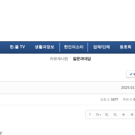
한.폴 TV
생활과정보
한인의소리
업체/단체
동호회
자유게시판
질문과대답
✔
2025.01
조회 수
1077
추천 수
?
가
다
!