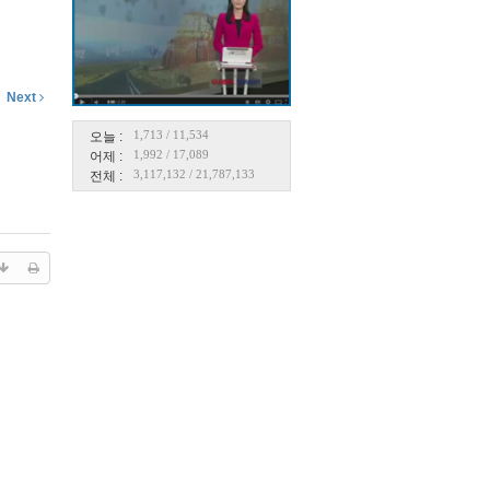
Next
1,713
/
11,534
오늘 :
1,992
/
17,089
어제 :
3,117,132
/
21,787,133
전체 :