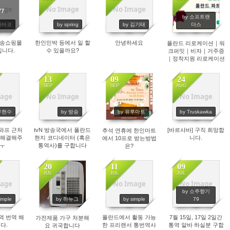
age
No Image
No Image
77
1729
1401
1248
by 소프트랜
 타바코
by spring
by 김기태
더스
배송쇼핑몰
한인민박 등에서 일 할
안녕하세요
폴란드 리로케이션｜워
입니다.
수 있을까요?
크퍼밋｜비자｜거주증
｜정착지원 리로케이션
파트너(사) 모집
13
09
24
SEP
SEP
AUG
age
No Image
No Image
37
1455
1338
1517
 우현수
by 방송
by 유루마트
by Truskawka
와프 근처
tvN 방송국에서 폴란드
[바르샤바] 구직 희망합
추석 연휴에 한인마트
 해결해주
현지 코디네이터 (혹은
니다.
에서 10프로 받는방법
 ㅜ
통역사)를 구합니다
은?
20
11
09
JUL
JUL
JUL
age
No Image
No Image
75
1599
1631
1907
by 소주향기
imple
by 하뉴그
by simple
79
역 번역 해
폴란드에서 활동 가능
7월 15일, 17일 2일간
가전제품 가구 처분해
다.
한 프리랜서 통번역사
통역 알바 하실분 구합
요 귀국합니다