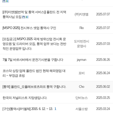
[(주)지앤엠(번역 및 통역 서비스)] 폴란드 전 지역
(주)지앤엠
2025.07.07
통역사님 모집
[MSPO 2025] 전시부스 셋업 통역사 구인
Rio
2025.07.07
[모집공고] MSPO 2025 국제 방위산업 전시회 운
도이빈전시
영요원 및 드라이버 모집, 통역 업무 보다는 전반
2025.07.03
운영사
적인 운영업무 입니다.
7월 7일 바르샤바에서 운전기사분을 구합니다
jaymun
2025.06.26
코스닥 상장 업체 폴란드 법인 현채 해외영업 대
포비
2025.06.24
리 ~ 부장급 초빙
[통역] 폴란드_오폴레브로츠와프 통역 구합니다.
Cho
2025.06.02
한국의 저널리스트 지망생입니다.
단비뉴스
2025.03.25
[구인(통역사)/키엘체] 2015. 6. 12. ~ 13.
1
서울소방
2025.03.24