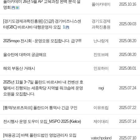
폴아카데미 26년 5월 AP 교육과정 완벽 분석 설
폴아카데미
2025.10.16
명회
[경기도경제과학진흥원] (긴급!) 경기비즈니스센
경기도경제
2025.09.03
터(GBC) 바르샤바 대행운영자 모집
1
과학진흥원
2025mspo 전시회 - 운영요원 모집합니다. 급구!!!
난나랑게
2025.08.20
올슈틴에 대하여 궁금해요
진또브레
2025.08.20
해외 부동산 거래시
인포하이
2025.08.01
2025년 11월 3~7일 폴란드 바르샤바 내 컨벤션 호
텔에서 진행되는 세종학당 지역별 워크숍에 운영
ragi
2025.07.24
요원을 모집합니다.
[통역/보르츠와프] 폴란드어 통역사 긴급 구인
이유트립
2025.07.22
전시행사 운영 도우미 모집_MSPO 2025 (Kielce)
제이대리
2025.07.14
[채용공고] 바텍 폴란드법인 영업관리자 모집
vatechpoland
2025.07.10