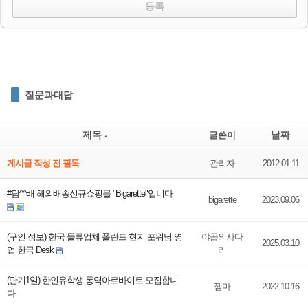
질문과대답
제목
날짜
글쓴이
게시글 작성 전 필독
관리자
2012.01.11
#담^^배 해외배송신규쇼핑몰 "Bigarette"입니다
bigarette
2023.09.06
(구인 정보) 한국 물류업체 폴란드 현지 포워딩 영
야곱의사다
2025.03.10
업 한국 Desk
리
(단기1일) 한인유학생 통역아르바이트 모집합니
젬마
2022.10.16
다.