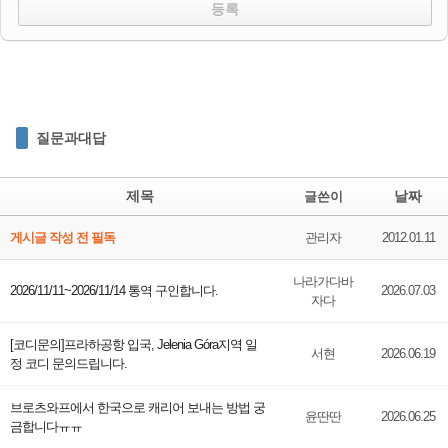
질문과대답
제목
날짜
글쓴이
게시글 작성 전 필독
관리자
2012.01.11
나라가다바
2026/11/11~2026/11/14 통역 구인합니다.
2026.07.03
자다
[코디문의]프라하공항 입국, Jelenia Góra지역 일
서현
2026.06.19
정 코디 문의드립니다.
브로츠와프에서 한국으로 캐리어 보내는 방법 궁
윤딴딴
2026.06.25
금합니다ㅠㅠ