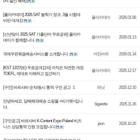
0% 할인 혜택)
[폴아카데미] 2026 SAT 봄학기 정규, 3월 시험대
폴아카데미
2026.01.06
비반 대개강
[신년맞이 2025 SAT 기출단어 무료공유] 폴아카
폴아카데미
2026.01.13
데미가 함께합니다.
국제우편묶음배송서비스를 소개합니다.
어진바위
2026.01.14
[KST 12/27(토) 무료공개강의] 아직은 막연한 개정
폴아카데미
2025.12.17
TOEFL, 제대로 이해하고 접근하기
[구인] 바르샤바 순차/동시 통역 구인 공고
1
테닛
2025.12.10
안녕하세요. 담배해외배송 쇼핑몰 <비가렛>입니
bigarette
2025.11.26
다.
[구인공고] 바르샤바 K-Content Expo Poland 비즈
jeon
2025.10.25
니스 상담통역 인원 모집합니다