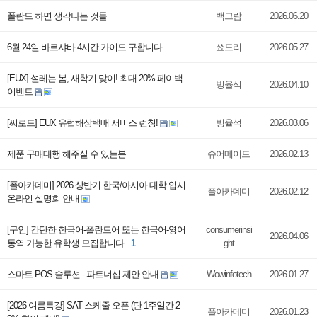
폴란드 하면 생각나는 것들
백그람
2026.06.20
6월 24일 바르샤바 4시간 가이드 구합니다
쑈드리
2026.05.27
[EUX] 설레는 봄, 새학기 맞이! 최대 20% 페이백
빙율석
2026.04.10
이벤트
[씨로드] EUX 유럽해상택배 서비스 런칭!
빙율석
2026.03.06
제품 구매대행 해주실 수 있는분
슈어메이드
2026.02.13
[폴아카데미] 2026 상반기 한국/아시아 대학 입시
폴아카데미
2026.02.12
온라인 설명회 안내
[구인] 간단한 한국어-폴란드어 또는 한국어-영어
consumerinsi
2026.04.06
통역 가능한 유학생 모집합니다.
1
ght
스마트 POS 솔루션 - 파트너십 제안 안내
Wowinfotech
2026.01.27
[2026 여름특강] SAT 스케줄 오픈 (단 1주일간 2
폴아카데미
2026.01.23