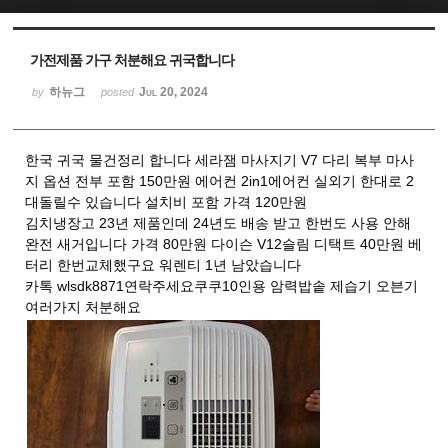
Sketchbook5, 스케치북5
Sketchbook5, 스케치북5
가전제품 가구 처분해요 귀국합니다
하뉴그
Jul 20, 2024
by
posted
한국 귀국 물건정리 합니다 세라잼 마사지기 V7 다리 복부 마사
지 옵션 전부 포함 150만원 에어컨 2in1에어컨 실외기 한대로 2
대돌릴수 있습니다 설치비 포함 가격 120만원
김치냉장고 23년 제품인데 24년도 배송 받고 한번도 사용 안해
완전 새거입니다 가격 80만원 다이슨 V12슬림 디택트 40만원 베
터리 한번교체했구요 워렌티 1년 남았습니다
카톡 wlsdk8871연락주세요쿠쿠10인용 암력밥솥 제습기 오븐기
여러가지 처분해요