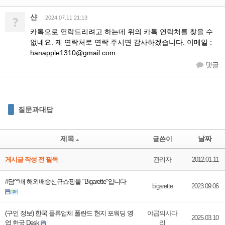
샨
?
2024.07.11 21:13
카톡으로 연락드리려고 하는데 위의 카톡 연락처를 찾을 수
없네요. 제 연락처로 연락 주시면 감사하겠습니다. 이메일 :
hanapple1310@gmail.com
댓글
질문과대답
제목
날짜
글쓴이
게시글 작성 전 필독
관리자
2012.01.11
#담^^배 해외배송신규쇼핑몰 "Bigarette"입니다
bigarette
2023.09.06
(구인 정보) 한국 물류업체 폴란드 현지 포워딩 영
야곱의사다
2025.03.10
업 한국 Desk
리