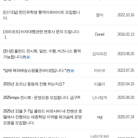
(단기1일) 한인유학생 통역아르바이트 모집합니
젬마
2022.10.16
다.
(크라코프) 비자대행관련 변호사 문의 드립니다.
Daniel
2016.02.13
1
(한-영) 폴란드 전시회, 일반, 수행, 비즈니스 통역
감자파전
2023.08.25
가능합니다
*담배 해외배송쇼핑몰 [타바코]입니다.*
타바코
2023.07.25
2015년 포즈난 풍등제 진행 하는지요?
리플리
2015.04.10
2025mspo 전시회 - 운영요원 모집합니다. 급구!!!
난나랑게
2025.08.20
2025년 11월 3~7일 폴란드 바르샤바 내 컨벤션 호
텔에서 진행되는 세종학당 지역별 워크숍에 운영
ragi
2025.07.24
요원을 모집합니다.
나라가다바