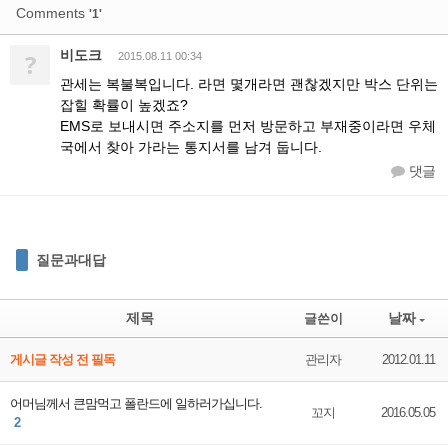
Comments
'1'
비도크
?
2015.08.11 00:34
관세는 복불복입니다. 라면 몇개라면 괜찮겠지만 박스 단위는
잡힐 확률이 높겠죠?
EMS로 보내시면 주소지를 먼저 방문하고 부재중이라면 우체
국에서 찾아 가라는 통지서를 남겨 둡니다.
댓글
질문과대답
제목
날짜
글쓴이
게시글 작성 전 필독
관리자
2012.01.11
어머님께서 큰맘먹고 폴란드에 일하러가십니다.
꼬지
2016.05.05
2