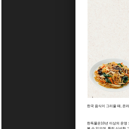
한국
음식이
그리울
때
,
온
한독몰은
10
년
이상의
운영
볼
수
있으며
,
특히
신선한