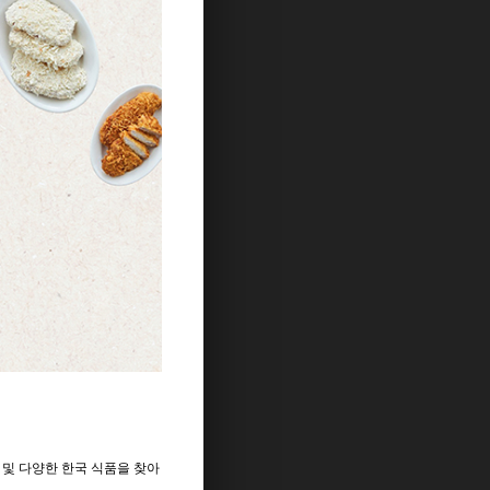
및
다양한
한국
식품을
찾아