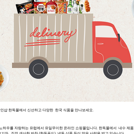
라인샵
한독몰에서
신선하고
다양한
한국
식품을
만나보세요
.
노하우를
자랑하는
유럽에서
유일무이한
온라인
쇼핑몰입니다
.
한독몰에서
내수
제품
고기와
,
직접
생산한
반찬
(
한독푸드
),
냉동
상품
등이
많은
사랑을
받고
있습니다
.