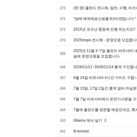
(한-영) 폴란드 전시회, 일반, 수행, 
273
*담배 해외배송쇼핑몰 [타바코]입니다.*
272
2015년 포즈난 풍등제 진행 하는지요?
271
2025mspo 전시회 - 운영요원 모집합니다
270
2025년 11월 3~7일 폴란드 바르샤
269
숍에 운영요원을 모집합니다.
2026/11/11~2026/11/14 통역 구인합
268
6월 24일 바르샤바 4시간 가이드 구합
267
7월 15일, 17일 2일간 통역 알바 하실
266
7월 7일 바르샤바에서 운전기사분을 
265
7월에 폴란드를 방문할 예정인데요, 혹시
264
Gliwice 에서 살기
2
263
Ib korean
262