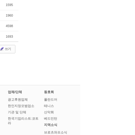
1595
1960
4598
1693
쓰기
업체/단체
동호회
광고후원업체
폴란드어
한인지정모범업소
테니스
기관 및 단체
산악회
한국기업리스트:코트
베드민턴
라
지역소식
브로츠와프소식