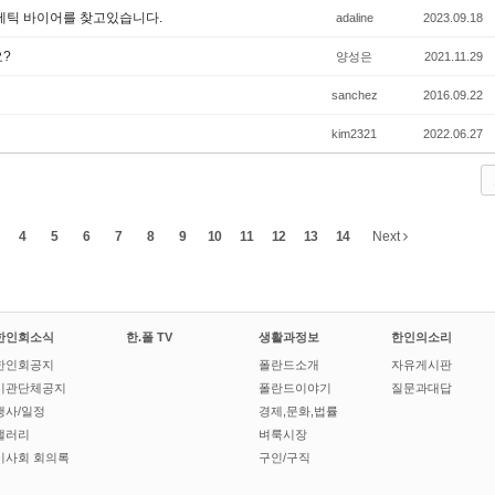
스메틱 바이어를 찾고있습니다.
adaline
2023.09.18
요?
양성은
2021.11.29
sanchez
2016.09.22
kim2321
2022.06.27
4
5
6
7
8
9
10
11
12
13
14
Next
한인회소식
한.폴 TV
생활과정보
한인의소리
한인회공지
폴란드소개
자유게시판
기관단체공지
폴란드이야기
질문과대답
행사/일정
경제,문화,법률
갤러리
벼룩시장
이사회 회의록
구인/구직