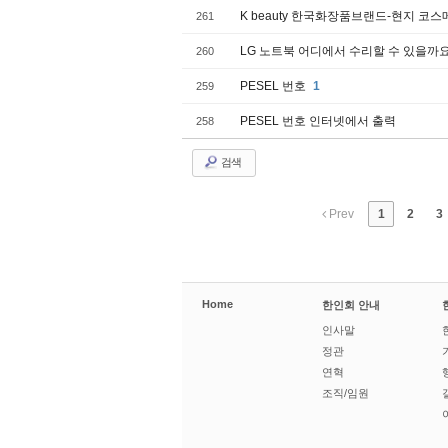
K beauty 한국화장품브랜드-현지 코
261
LG 노트북 어디에서 수리할 수 있을까
260
PESEL 번호
1
259
PESEL 번호 인터넷에서 출력
258
검색
Prev
1
2
3
Home
한인회 안내
인사말
정관
연혁
조직/임원