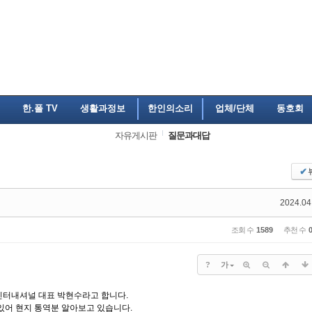
한.폴 TV
생활과정보
한인의소리
업체/단체
동호회
자유게시판
질문과대답
✔
2024.04
조회 수
1589
추천 수
?
가
인터내셔널 대표 박현수라고 합니다.
 있어 현지 통역분 알아보고 있습니다.