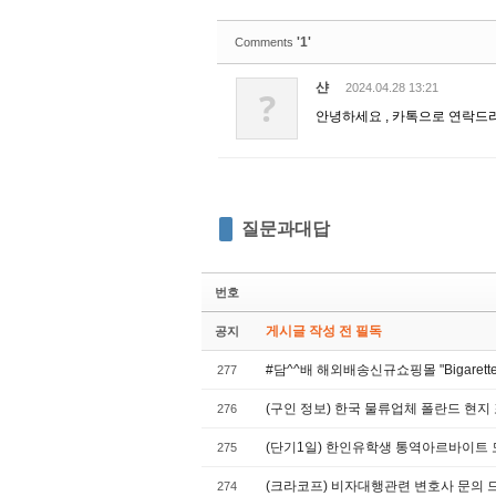
'1'
Comments
샨
2024.04.28 13:21
?
안녕하세요 , 카톡으로 연락드
질문과대답
번호
게시글 작성 전 필독
공지
#담^^배 해외배송신규쇼핑몰 "Bigaret
277
(구인 정보) 한국 물류업체 폴란드 현지 
276
(단기1일) 한인유학생 통역아르바이트 
275
(크라코프) 비자대행관련 변호사 문의 
274