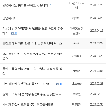
HS인터내셔
안녕하세요. 통역분 구하고 있습니다.
1
2024.04.26
널
안녕하세요~~
하고가
2024.04.22
전세계 범죄경력증명서 발급을 쉽고 빠르게, 간편
한국통합민
2024.04.12
하게~!
원센터
폴란드 에서 가장 믿을 수 있는 통역 번역 서비스
simple
2024.03.27
혹시 폴란드에도 사주같은거 봐주시는 분 계실까
선희야
2024.03.20
요??
폴란드 통역 번역 서비스 일반 행사 법정 서류 작
simple
2024.03.08
성
담배 해외배송신규쇼핑몰 <비가렛>입니다
bigarette
2024.02.26
원화 → 즈워티 큰 액수 환전해주실 분 찾습니다.
브로인
2024.02.19
남성과 관절에 도움을 주는 원료들이래요
삥땅똥
2024.01.30