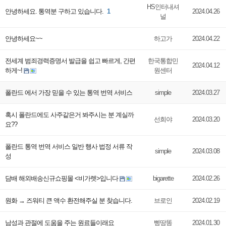
HS인터내셔
안녕하세요. 통역분 구하고 있습니다.
1
2024.04.26
널
안녕하세요~~
하고가
2024.04.22
전세계 범죄경력증명서 발급을 쉽고 빠르게, 간편
한국통합민
2024.04.12
하게~!
원센터
폴란드 에서 가장 믿을 수 있는 통역 번역 서비스
simple
2024.03.27
혹시 폴란드에도 사주같은거 봐주시는 분 계실까
선희야
2024.03.20
요??
폴란드 통역 번역 서비스 일반 행사 법정 서류 작
simple
2024.03.08
성
담배 해외배송신규쇼핑몰 <비가렛>입니다
bigarette
2024.02.26
원화 → 즈워티 큰 액수 환전해주실 분 찾습니다.
브로인
2024.02.19
남성과 관절에 도움을 주는 원료들이래요
삥땅똥
2024.01.30