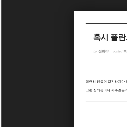
Sketchbook5, 스케치북5
혹시 폴란
Sketchbook5, 스케치북5
선희야
M
by
posted
당연히 없을거 같긴하지만 
그런
꿈해몽
이나 사주같은거