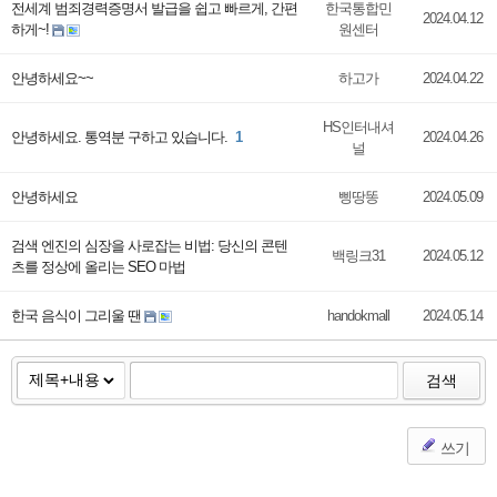
전세계 범죄경력증명서 발급을 쉽고 빠르게, 간편
한국통합민
2024.04.12
하게~!
원센터
안녕하세요~~
하고가
2024.04.22
HS인터내셔
안녕하세요. 통역분 구하고 있습니다.
1
2024.04.26
널
안녕하세요
삥땅똥
2024.05.09
검색 엔진의 심장을 사로잡는 비법: 당신의 콘텐
백링크31
2024.05.12
츠를 정상에 올리는 SEO 마법
한국 음식이 그리울 땐
handokmall
2024.05.14
검색
쓰기