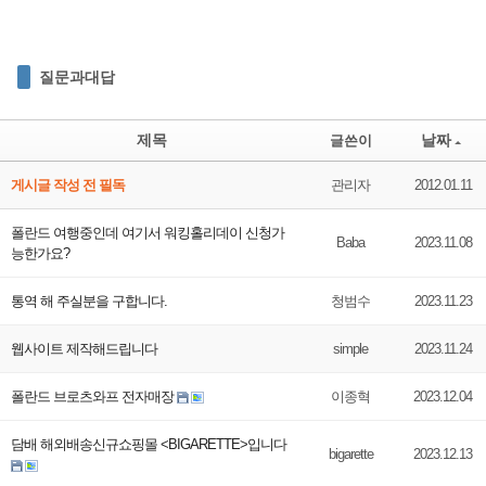
질문과대답
제목
날짜
글쓴이
게시글 작성 전 필독
관리자
2012.01.11
폴란드 여행중인데 여기서 워킹홀리데이 신청가
Baba
2023.11.08
능한가요?
통역 해 주실분을 구합니다.
청범수
2023.11.23
웹사이트 제작해드립니다
simple
2023.11.24
폴란드 브로츠와프 전자매장
이종혁
2023.12.04
담배 해외배송신규쇼핑몰 <BIGARETTE>입니다
bigarette
2023.12.13