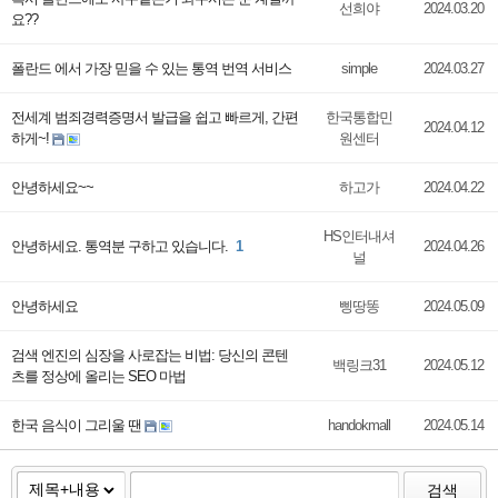
선희야
2024.03.20
요??
폴란드 에서 가장 믿을 수 있는 통역 번역 서비스
simple
2024.03.27
전세계 범죄경력증명서 발급을 쉽고 빠르게, 간편
한국통합민
2024.04.12
하게~!
원센터
안녕하세요~~
하고가
2024.04.22
HS인터내셔
안녕하세요. 통역분 구하고 있습니다.
1
2024.04.26
널
안녕하세요
삥땅똥
2024.05.09
검색 엔진의 심장을 사로잡는 비법: 당신의 콘텐
백링크31
2024.05.12
츠를 정상에 올리는 SEO 마법
한국 음식이 그리울 땐
handokmall
2024.05.14
검색