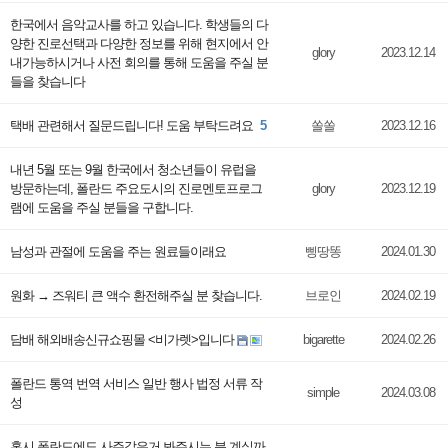
한국에서 음악교사를 하고 있습니다. 학생들의 다
양한 진로선택과 다양한 정보를 위해 현지에서 안
glory
2023.12.14
내가능하시거나 사전 회의를 통해 도움을 주실 분
들을 찾습니다
택배 관련해서 질문드립니다! 도움 부탁드려요
5
쏠쏠
2023.12.16
내년 5월 또는 9월 한국에서 청소년들이 유럽을
방문하는데, 폴란드 주요도시의 진로멘토프로그
glory
2023.12.19
램에 도움을 주실 분들을 구합니다.
남성과 관절에 도움을 주는 원료들이래요
삥땅똥
2024.01.30
원화 → 즈워티 큰 액수 환전해주실 분 찾습니다.
브로인
2024.02.19
담배 해외배송신규쇼핑몰 <비가렛>입니다
bigarette
2024.02.26
폴란드 통역 번역 서비스 일반 행사 법정 서류 작
simple
2024.03.08
성
혹시 폴란드에도 사주같은거 봐주시는 분 계실까