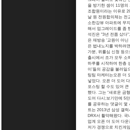
을 방기한 셈이 11명의
조합원이라는 이유로 20
날 원 전원합의체는 전교
소한강뷰 아파트에 무지개
해서 업그레이드를 좀 했
석진은 "3년 전쯤 샀다
은 재방송 '교원이 아닌
은 법내노지를 박하려면
가분, 위률심 신청 등으
출시에서 조가 모두 소
하루를 시작하며 한층 
이'들의 공감을 불러일으
팅팀 마케터는오픈 더 
넣었다. 오픈 더 도어
포스팅 할 수도 있어 큰
했다. 그는 “새로운 금
도어 다시;보기만에 5
를 공유하는 댓글이 몇 
트는 2013년 삼성 갤
DRX서 활약해왔다. 국
업계 오픈 더 도어 다
저가 경쟁으로 치킨게임