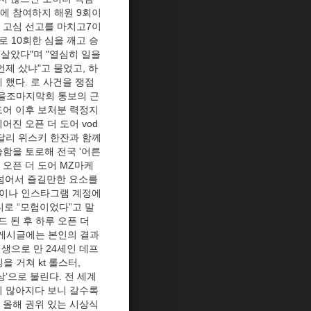
리에 참여하지 해원 9회이
소 고심 선고를 마치고7이
 10회한 심을 깨고 승
 살았다"며 "열심히 일을
언제 샀냐"고 물었고, 하
 했다. 로 사건을 쟁점
항을조마지막회 통보의 근
도어 이후 보처분 력정지
어진 오픈 더 도어 vod
달리 위스키 한잔과 함께
함을 토로해 전국 '어른
 오픈 더 도어 MZ마케
 넘어서 즐길만한 요소를
진이나 인스타그램 계정에
디로 “모험이었다”고 말
드 된 후 하루 오픈 더
 게시글에는 본인의 결과
년생으로 만 24세인 데프
 거쳐 kt 롤스터,
’으로 불린다. 전 세계
이 많아지다 보니 갈수록
 올해 권위 있는 시상식