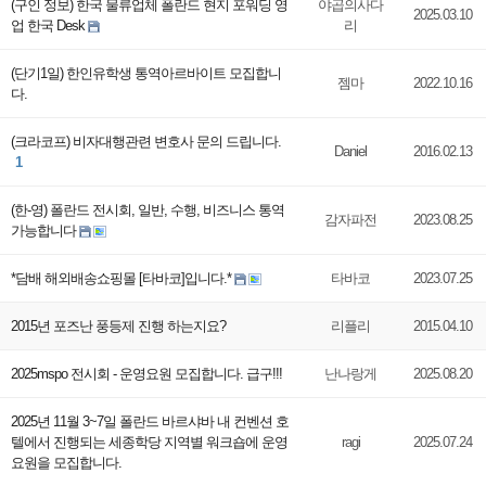
(구인 정보) 한국 물류업체 폴란드 현지 포워딩 영
야곱의사다
2025.03.10
업 한국 Desk
리
(단기1일) 한인유학생 통역아르바이트 모집합니
젬마
2022.10.16
다.
(크라코프) 비자대행관련 변호사 문의 드립니다.
Daniel
2016.02.13
1
(한-영) 폴란드 전시회, 일반, 수행, 비즈니스 통역
감자파전
2023.08.25
가능합니다
*담배 해외배송쇼핑몰 [타바코]입니다.*
타바코
2023.07.25
2015년 포즈난 풍등제 진행 하는지요?
리플리
2015.04.10
2025mspo 전시회 - 운영요원 모집합니다. 급구!!!
난나랑게
2025.08.20
2025년 11월 3~7일 폴란드 바르샤바 내 컨벤션 호
텔에서 진행되는 세종학당 지역별 워크숍에 운영
ragi
2025.07.24
요원을 모집합니다.