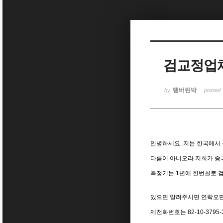
Sketchbook5, 스케치북5
검교정업체
Sketchbook5, 스케치북5
탬버린박
by
posted
안녕하세요..저는 한국에서
다름이 아니오라 저희가 중
측정기는 1년에 한번꼴로 
있으면 알려주시면 연락오
제전화번호는 82-10-3795-3