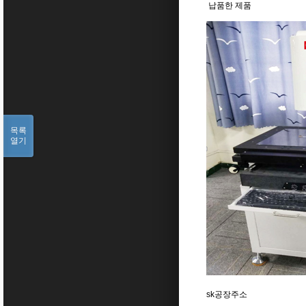
납품한 제품
목록
열기
sk공장주소