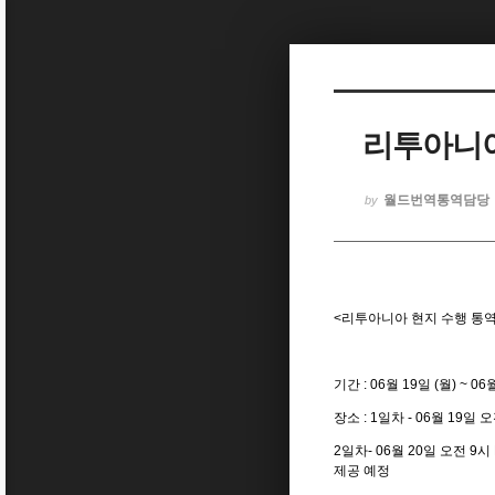
Sketchbook5, 스케치북5
리투아니아 
Sketchbook5, 스케치북5
월드번역통역담당
by
<리투아니아 현지 수행 통
기간 : 06월 19일 (월) ~ 06
장소 : 1일차 - 06월 19일 오
2일차- 06월 20일 오전 9
제공 예정