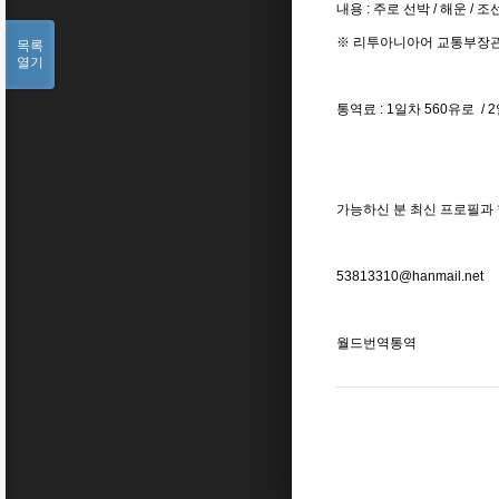
내용 : 주로 선박 / 해운 / 
※ 리투아니아어 교통부장관 
목록
열기
통역료 : 1일차 560유로 / 
가능하신 분 최신 프로필과
53813310@hanmail.net
월드번역통역