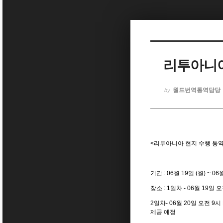
Sketchbook5, 스케치북5
리투아니아 
Sketchbook5, 스케치북5
월드번역통역담당
by
<리투아니아 현지 수행 통
기간 : 06월 19일 (월) ~ 06
장소 : 1일차 - 06월 19일 오
2일차- 06월 20일 오전 9
제공 예정