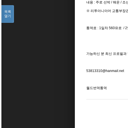
내용 : 주로 선박 / 해운 / 
※ 리투아니아어 교통부장관 
목록
열기
통역료 : 1일차 560유로 / 
가능하신 분 최신 프로필과
53813310@hanmail.net
월드번역통역