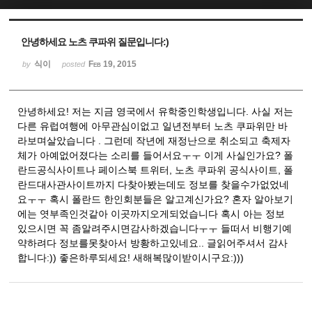
Sketchbook5, 스케치북5
Sketchbook5, 스케치북5
안녕하세요 노츠 쿠파위 질문입니다:)
식이
Feb 19, 2015
by
posted
안녕하세요! 저는 지금 영국에서 유학중인학생입니다. 사실 저는
다른 유럽여행에 아무관심이없고 일년전부터 노츠 쿠파위만 바
라보며살았습니다 . 그런데 작년에 재정난으로 취소되고 축제자
체가 아예없어졌다는 소리를 들어서요ㅜㅜ 이게 사실인가요? 폴
란드공식사이트나 페이스북 트위터, 노츠 쿠파위 공식사이트, 폴
란드대사관사이트까지 다찾아봤는데도 정보를 찾을수가없었네
요ㅜㅜ 혹시 폴란드 한인회분들은 알고계신가요? 혼자 알아보기
에는 엿부족인것같아 이곳까지오게되었습니다 혹시 아는 정보
있으시면 꼭 좀알려주시면감사하겠습니다ㅜㅜ 들떠서 비행기예
약하려다 정보를못찾아서 방황하고있네요.. 글읽어주셔서 감사
합니다:)) 좋은하루되세요! 새해복많이받이시구요:)))