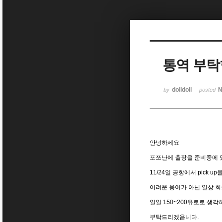
Sketchbook5, 스케치북5
통역 부탁
Sketchbook5, 스케치북5
dolldoll
N
by
posted
안녕하세요
포쯔난에 출장을 준비중에 
11/24일 공항에서 pick up
어려운 용어가 아닌 일상 
일일 150~200유로로 생각
부탁드리겠읍니다.