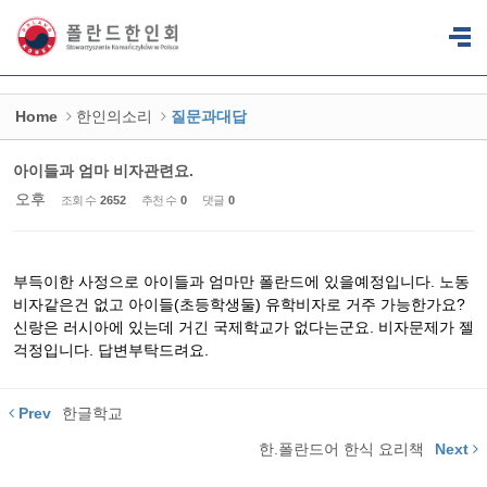
Sketchbook5, 스케치북5
Sketchbook5, 스케치북5
Home
한인의소리
질문과대답
아이들과 엄마 비자관련요.
오후
조회 수
2652
추천 수
0
댓글
0
부득이한 사정으로 아이들과 엄마만 폴란드에 있을예정입니다. 노동
비자같은건 없고 아이들(초등학생둘) 유학비자로 거주 가능한가요?
신랑은 러시아에 있는데 거긴 국제학교가 없다는군요. 비자문제가 젤
걱정입니다. 답변부탁드려요.
Prev
한글학교
한.폴란드어 한식 요리책
Next