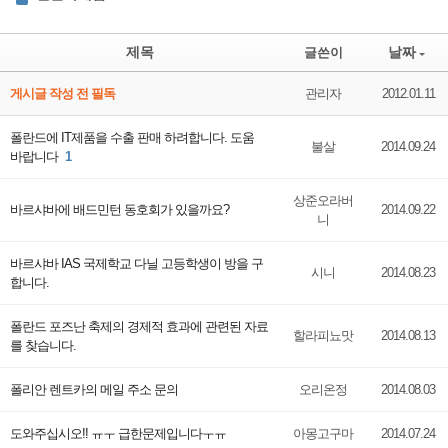
제목
날짜
글쓴이
게시글 작성 전 필독
관리자
2012.01.11
폴란드에 IT제품을 수출 판매 하려합니다. 도움
불살
2014.09.24
바랍니다
1
상준오라버
바르샤바에 배드민턴 동호회가 있을까요?
2014.09.22
니
바르샤바 IAS 국제학교 다닐 고등학생이 방을 구
시니
2014.08.23
합니다.
폴란드 포즈난 축제의 경제적 효과에 관련된 자료
할라피뇨맛
2014.08.13
를 찾습니다.
폴리안 렌트카의 메일 주소 문의
오리온정
2014.08.03
도와주십시오!! ㅠㅜ 급한문제입니다ㅜㅠ
아몽고구마
2014.07.24