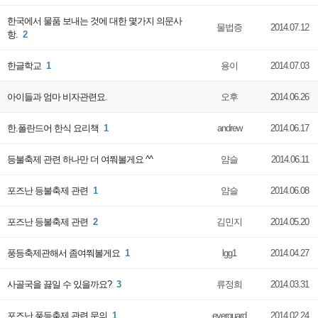
한국에서 물품 보내는 것에 대한 몇가지 의문사
물법증
2014.07.12
항.
2
한글학교
1
용이
2014.07.03
아이들과 엄마 비자관련요.
오후
2014.06.26
한.폴란드어 한식 요리책
1
andrew
2014.06.17
등불축제 관련 하나만 더 여쭤볼게요 ^^
얌슬
2014.06.11
포즈난 등불축제 관련
1
얌슬
2014.06.08
포즈난 등불축제 관련
2
김민지
2014.05.20
풍등축제관해서 좀여쭤볼게요
1
lgg1
2014.04.27
사골국을 끓일 수 있을까요?
3
류정희
2014.03.31
포즈난 풍등축제 관련 문의
1
everguard
2014.02.24