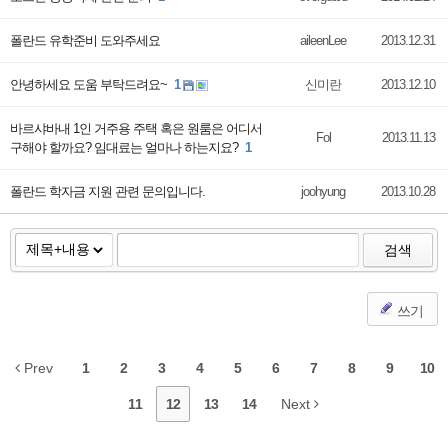
폴란드 유학준비 도와주세요
aileenLee
2013.12.31
안녕하세요 도움 부탁드려요~
1
신미란
2013.12.10
바르샤바내 1인 거주용 주택 혹은 원룸은 어디서
Fol
2013.11.13
구해야 할까요? 임대료는 얼마나 하는지요?
1
폴란드 학자금 지원 관련 문의입니다.
joohyung
2013.10.28
검색
쓰기
Prev
1
2
3
4
5
6
7
8
9
10
11
12
13
14
Next