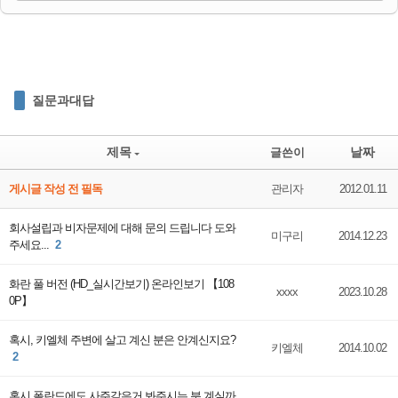
질문과대답
제목
날짜
글쓴이
게시글 작성 전 필독
관리자
2012.01.11
회사설립과 비자문제에 대해 문의 드립니다 도와
미구리
2014.12.23
주세요...
2
화란 풀 버전 (HD_실시간보기) 온라인보기 【108
xxxx
2023.10.28
0P】
혹시, 키엘체 주변에 살고 계신 분은 안계신지요?
키엘체
2014.10.02
2
혹시 폴란드에도 사주같은거 봐주시는 분 계실까