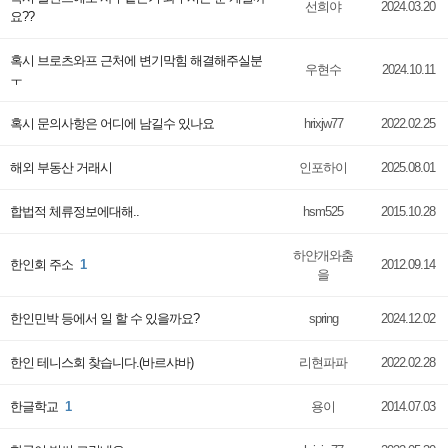
선희야
2024.03.20
요??
혹시 브로츠와프 근처에 변기막힘 해결해주실분
우현수
2024.10.11
ㅜ
혹시 문의사항은 어디에 남길수 있나요
hrixjw77
2022.02.25
해외 부동산 거래시
인포하이
2025.08.01
합법적 체류정보에대해..
hsm525
2015.10.28
하얀개와춤
한인회 주소
1
2012.09.14
을
한인민박 등에서 일 할 수 있을까요?
spring
2024.12.02
한인 테니스회 찾습니다.(바르샤바)
리현파파
2022.02.28
한글학교
1
용이
2014.07.03