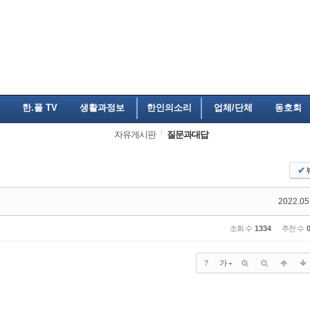
한.폴 TV
생활과정보
한인의소리
업체/단체
동호회
자유게시판
질문과대답
✔
2022.05
조회 수
1334
추천 수
?
가