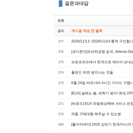
질문과대답
번호
게시글 작성 전 필독
공지
2026/11/11~2026/11/14 통역 구인합
277
[코디문의]프라하공항 입국, Jelenia 
276
브로츠와프에서 한국으로 캐리어 보내
275
폴란드 하면 생각나는 것들
274
6월 24일 바르샤바 4시간 가이드 구합
273
[EUX] 설레는 봄, 새학기 맞이! 최대 
272
[씨로드] EUX 유럽해상택배 서비스 런칭
271
제품 구매대행 해주실 수 있는분
270
[폴아카데미] 2026 상반기 한국/아시
269