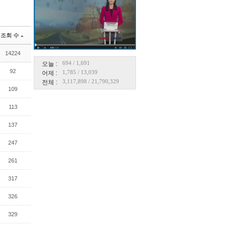
조회 수
14224
694
/
1,691
오늘 :
92
1,785
/
13,039
어제 :
3,117,898
/
21,790,329
전체 :
109
113
137
247
261
317
326
329