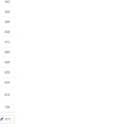
342
355
399
458
471
580
599
620
625
676
736
쓰기