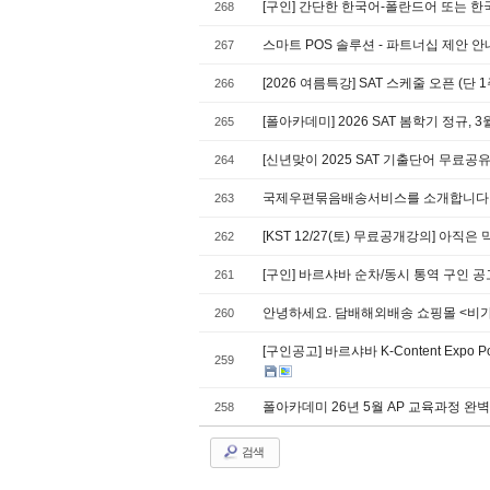
[구인] 간단한 한국어-폴란드어 또는 
268
스마트 POS 솔루션 - 파트너십 제안 
267
[2026 여름특강] SAT 스케줄 오픈 (단
266
[폴아카데미] 2026 SAT 봄학기 정규,
265
[신년맞이 2025 SAT 기출단어 무료
264
국제우편묶음배송서비스를 소개합니다
263
[KST 12/27(토) 무료공개강의] 아직
262
[구인] 바르샤바 순차/동시 통역 구인 
261
안녕하세요. 담배해외배송 쇼핑몰 <비
260
[구인공고] 바르샤바 K-Content Exp
259
폴아카데미 26년 5월 AP 교육과정 완
258
검색