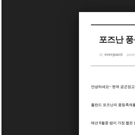
Sketchbook5, 스케치북5
포즈난 풍
Sketchbook5, 스케치북5
everguard
by
post
안녕하세요~ 현역 공군장교로
폴란드 포즈난의 풍등축제를 
매년 6월중 밤이 가장 짧은