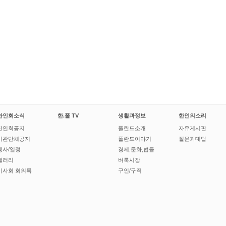
한인회소식
한.폴 TV
생활과정보
한인의소리
한인회공지
폴란드소개
자유게시판
기관단체공지
폴란드이야기
질문과대답
행사/일정
경제,문화,법률
갤러리
벼룩시장
이사회 회의록
구인/구직