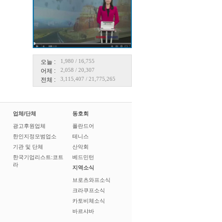
1,980
/
16,755
오늘 :
2,058
/
20,307
어제 :
3,115,407
/
21,775,265
전체 :
업체/단체
동호회
광고후원업체
폴란드어
한인지정모범업소
테니스
기관 및 단체
산악회
한국기업리스트:코트
베드민턴
라
지역소식
브로츠와프소식
크라쿠프소식
카토비체소식
바르샤바