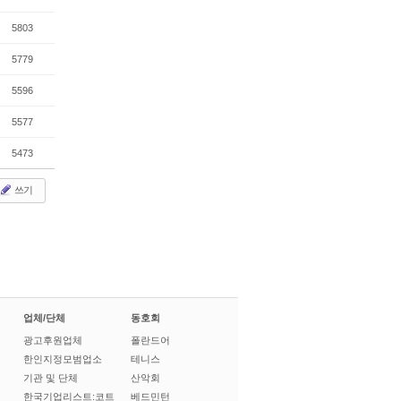
5803
5779
5596
5577
5473
쓰기
업체/단체
동호회
광고후원업체
폴란드어
한인지정모범업소
테니스
기관 및 단체
산악회
한국기업리스트:코트
베드민턴