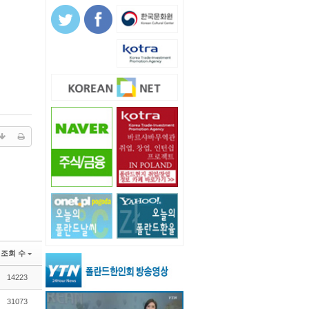
조회 수
14223
31073