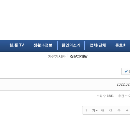
한.폴 TV
생활과정보
한인의소리
업체/단체
동호회
자유게시판
질문과대답
✔
2022.02
조회 수
1581
추천 수
?
가