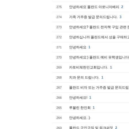
안녕하세요 폴란드 아로니아베리
2
275
가족 거주증 발급 문의드립니다.
3
274
안녕하세요? 폴란드 전자책 구입 관련 문
273
안녕하십니까 폴란드에서 성을 구매하고
272
안녕하세요
1
271
안녕하세요:) 폴란드 예비 유학생입니다
270
카토비체한인교회입니다.
1
269
치과 문의 드립니다.
1
268
폴란드 비자 또는 거주증 발급 문의드
267
안녕하세요!
1
266
루블린 한인회
1
265
안녕하세요. :)
264
폴란드 구인구직 및 워크퍼밋
2
263