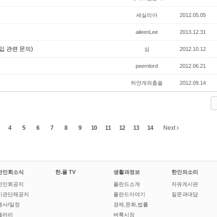
세실리아
2012.05.05
aileenLee
2013.12.31
입 관련 문의)
심
2012.10.12
peernlord
2012.06.21
하얀개와춤을
2012.09.14
4
5
6
7
8
9
10
11
12
13
14
Next
한인회소식
한.폴 TV
생활과정보
한인의소리
한인회공지
폴란드소개
자유게시판
기관단체공지
폴란드이야기
질문과대답
행사/일정
경제,문화,법률
갤러리
벼룩시장