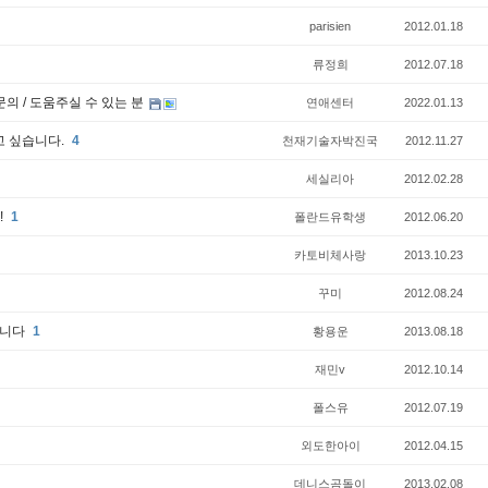
parisien
2012.01.18
류정희
2012.07.18
의 / 도움주실 수 있는 분
연애센터
2022.01.13
 싶습니다.
4
천재기술자박진국
2012.11.27
세실리아
2012.02.28
!
1
폴란드유학생
2012.06.20
카토비체사랑
2013.10.23
꾸미
2012.08.24
립니다
1
황용운
2013.08.18
재민v
2012.10.14
폴스유
2012.07.19
외도한아이
2012.04.15
데니스곰돌이
2013.02.08