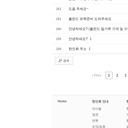
도움 주세요~
262
폴란드 유학준비 도와주세요
261
안녕하세요? (폴란드 밀가루 가격 및 수
260
안녕하세요?
1
259
한인회 주소
1
258
검색
Prev
1
2
3
Home
한인회 안내
인사말
정관
연혁
조직/임원