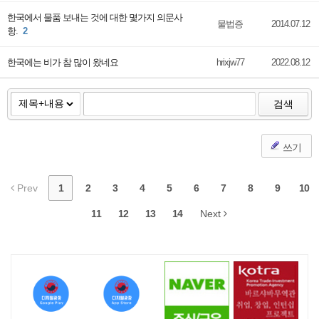
한국에서 물품 보내는 것에 대한 몇가지 의문사
물법증
2014.07.12
항.
2
한국에는 비가 참 많이 왔네요
hrixjw77
2022.08.12
검색
쓰기
Prev
1
2
3
4
5
6
7
8
9
10
11
12
13
14
Next