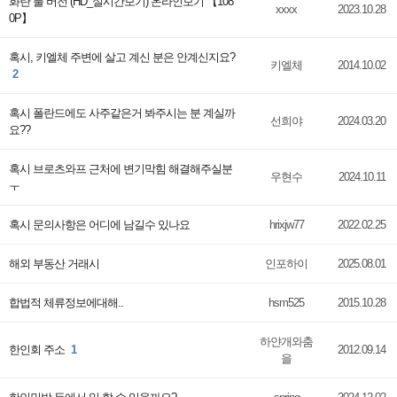
화란 풀 버전 (HD_실시간보기) 온라인보기 【108
xxxx
2023.10.28
0P】
혹시, 키엘체 주변에 살고 계신 분은 안계신지요?
키엘체
2014.10.02
2
혹시 폴란드에도 사주같은거 봐주시는 분 계실까
선희야
2024.03.20
요??
혹시 브로츠와프 근처에 변기막힘 해결해주실분
우현수
2024.10.11
ㅜ
혹시 문의사항은 어디에 남길수 있나요
hrixjw77
2022.02.25
해외 부동산 거래시
인포하이
2025.08.01
합법적 체류정보에대해..
hsm525
2015.10.28
하얀개와춤
한인회 주소
1
2012.09.14
을