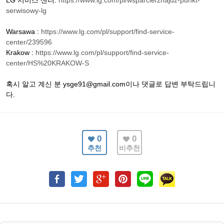
LG 서비스 센터:
https://www.lg.com/pl/wsparcie/znajdz-punkt-
serwisowy-lg
Warsawa :
https://www.lg.com/pl/support/find-service-
center/239596
Krakow :
https://www.lg.com/pl/support/find-service-
center/HS%20KRAKOW-S
혹시 알고 계신 분 ysge91@gmail.com이나 댓글로 답변 부탁드립니
다.
0
0
추천
비추천