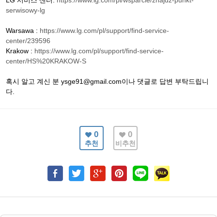
LG 서비스 센터:
https://www.lg.com/pl/wsparcie/znajdz-punkt-
serwisowy-lg
Warsawa :
https://www.lg.com/pl/support/find-service-
center/239596
Krakow :
https://www.lg.com/pl/support/find-service-
center/HS%20KRAKOW-S
혹시 알고 계신 분 ysge91@gmail.com이나 댓글로 답변 부탁드립니
다.
0
0
추천
비추천