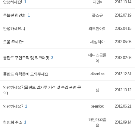
안녕하세요!
1
재민v
2012.10.14
루블린 한인회
1
폴스유
2012.07.19
안녕하세요. :)
외도한아이
2012.04.15
도움 주세요~
세실리아
2012.05.05
데니스곰돌
폴란드 구인구직 및 워크퍼밋
2
2013.02.08
이
폴란드 유학준비 도와주세요
aileenLee
2013.12.31
안녕하세요? (폴란드 밀가루 가격 및 수입 관련 문
심
2012.10.12
의)
안녕하세요?
1
peernlord
2012.06.21
하얀개와춤
한인회 주소
1
2012.09.14
을