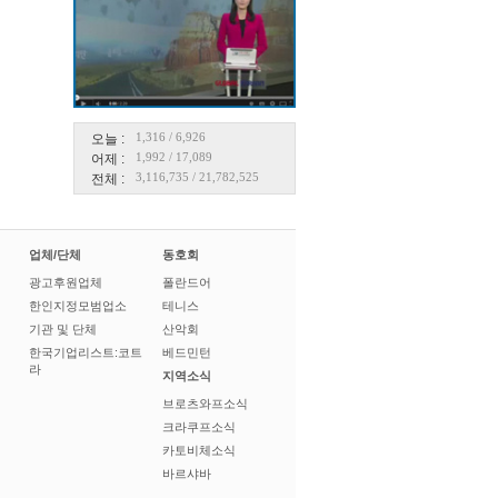
1,316
/
6,926
오늘 :
1,992
/
17,089
어제 :
3,116,735
/
21,782,525
전체 :
업체/단체
동호회
광고후원업체
폴란드어
한인지정모범업소
테니스
기관 및 단체
산악회
한국기업리스트:코트
베드민턴
라
지역소식
브로츠와프소식
크라쿠프소식
카토비체소식
바르샤바