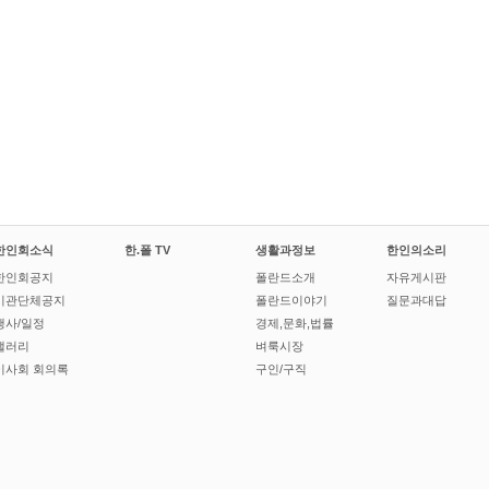
한인회소식
한.폴 TV
생활과정보
한인의소리
한인회공지
폴란드소개
자유게시판
기관단체공지
폴란드이야기
질문과대답
행사/일정
경제,문화,법률
갤러리
벼룩시장
이사회 회의록
구인/구직