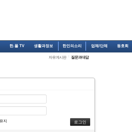
한.폴 TV
생활과정보
한인의소리
업체/단체
동호회
자유게시판
질문과대답
 유지