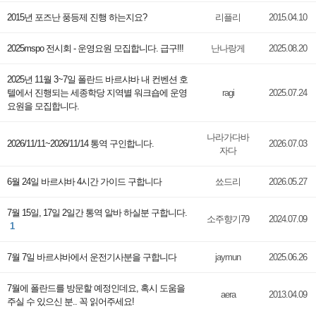
2015년 포즈난 풍등제 진행 하는지요?
리플리
2015.04.10
2025mspo 전시회 - 운영요원 모집합니다. 급구!!!
난나랑게
2025.08.20
2025년 11월 3~7일 폴란드 바르샤바 내 컨벤션 호
텔에서 진행되는 세종학당 지역별 워크숍에 운영
ragi
2025.07.24
요원을 모집합니다.
나라가다바
2026/11/11~2026/11/14 통역 구인합니다.
2026.07.03
자다
6월 24일 바르샤바 4시간 가이드 구합니다
쑈드리
2026.05.27
7월 15일, 17일 2일간 통역 알바 하실분 구합니다.
소주향기79
2024.07.09
1
7월 7일 바르샤바에서 운전기사분을 구합니다
jaymun
2025.06.26
7월에 폴란드를 방문할 예정인데요, 혹시 도움을
aera
2013.04.09
주실 수 있으신 분.. 꼭 읽어주세요!