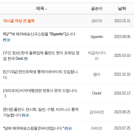
제목
날짜
글쓴이
게시글 작성 전 필독
관리자
2012.01.11
#담^^배 해외배송신규쇼핑몰 "Bigarette"입니다
bigarette
2023.09.06
(구인 정보) 한국 물류업체 폴란드 현지 포워딩 영
야곱의사다
2025.03.10
업 한국 Desk
리
(단기1일) 한인유학생 통역아르바이트 모집합니
젬마
2022.10.16
다.
(크라코프) 비자대행관련 변호사 문의 드립니다.
Daniel
2016.02.13
1
(한-영) 폴란드 전시회, 일반, 수행, 비즈니스 통역
감자파전
2023.08.25
가능합니다
*담배 해외배송쇼핑몰 [타바코]입니다.*
타바코
2023.07.25