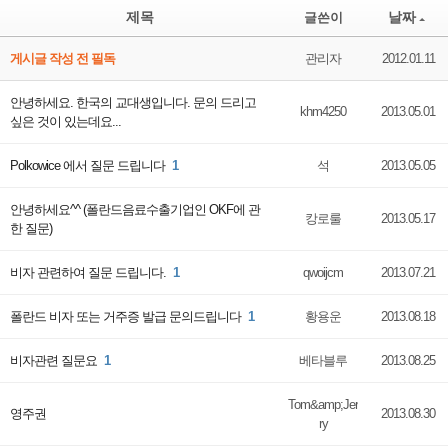
제목
날짜
글쓴이
게시글 작성 전 필독
관리자
2012.01.11
안녕하세요. 한국의 교대생입니다. 문의 드리고
khm4250
2013.05.01
싶은 것이 있는데요...
Polkowice 에서 질문 드립니다
1
석
2013.05.05
안녕하세요^^ (폴란드음료수출기업인 OKF에 관
캉로룰
2013.05.17
한 질문)
비자 관련하여 질문 드립니다.
1
qwoijcm
2013.07.21
폴란드 비자 또는 거주증 발급 문의드립니다
1
황용운
2013.08.18
비자관련 질문요
1
베타블루
2013.08.25
Tom&amp;Jer
영주권
2013.08.30
ry