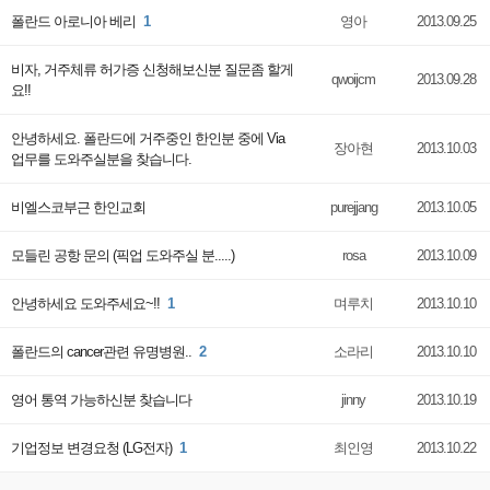
폴란드 아로니아 베리
1
영아
2013.09.25
비자, 거주체류 허가증 신청해보신분 질문좀 할게
qwoijcm
2013.09.28
요!!
안녕하세요. 폴란드에 거주중인 한인분 중에 Via
장아현
2013.10.03
업무를 도와주실분을 찾습니다.
비엘스코부근 한인교회
purejjang
2013.10.05
모들린 공항 문의 (픽업 도와주실 분.....)
rosa
2013.10.09
안녕하세요 도와주세요~!!
1
며루치
2013.10.10
폴란드의 cancer관련 유명병원..
2
소라리
2013.10.10
영어 통역 가능하신분 찾습니다
jinny
2013.10.19
기업정보 변경요청 (LG전자)
1
최인영
2013.10.22