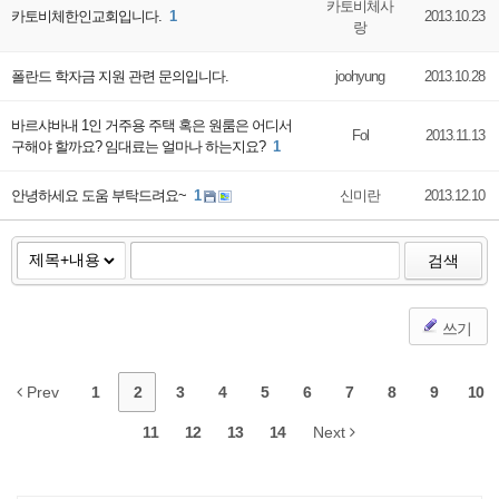
카토비체사
카토비체한인교회입니다.
1
2013.10.23
랑
폴란드 학자금 지원 관련 문의입니다.
joohyung
2013.10.28
바르샤바내 1인 거주용 주택 혹은 원룸은 어디서
Fol
2013.11.13
구해야 할까요? 임대료는 얼마나 하는지요?
1
안녕하세요 도움 부탁드려요~
1
신미란
2013.12.10
검색
쓰기
Prev
1
2
3
4
5
6
7
8
9
10
11
12
13
14
Next