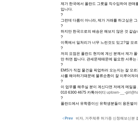
제가 한국에서 폴란드 그릇을 직수입하여 판매
입니다.
?
그런데 다름이 아니라, 제가 거래를 하고싶은 그
?
하지만 한국으로의 배송은 해보지 않은 것 같습
?
이쪽에서 일처리가 너무 느린것도 있고?잘 모르
?
저의 요점은 폴란드 현지에 계신 분께서 제가 폴
만 하면 됩니다. 관세문제때문에 필요한 서류는 
?
EMS가 직접 물건을 픽업하러 오는지는 잘 모르
사를 해야하기때문에 물류순환이 잘 이루어져야 
?
이 업무를 해주실 분이 계신다면 저에게 메일을
010 6300 4675 카톡아이디
uptown-__-girl@ha
?
폴란드에서 유학중이신 유학생분들이 용돈벌이겸
Prev
비자, 거주체류 허가증 신청해보신분 질