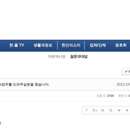
한.폴 TV
생활과정보
한인의소리
업체/단체
동호회
자유게시판
질문과대답
✔
ia업무를 도와주실분을 찾습니다.
2013.10
조회 수
3769
추천 수
?
가
.