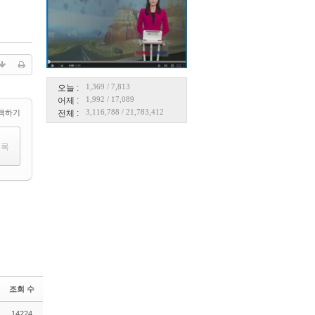
1,369
/
7,813
오늘 :
1,992
/
17,089
어제 :
3,116,788
/
21,783,412
택하기
전체 :
조회 수
14224