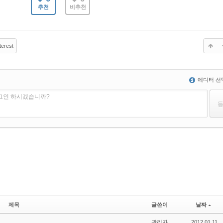
추천
비추천
terest
에디터 선
로그인 하시겠습니까?
제목
글쓴이
날짜
관리자
2012.01.11