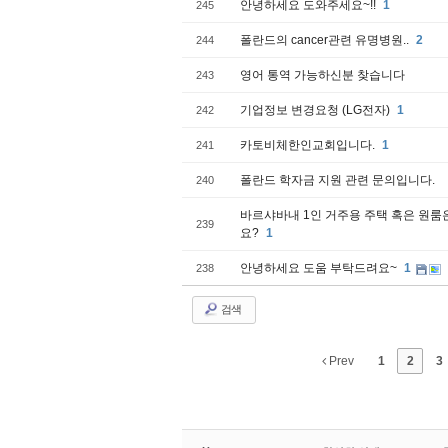
안녕하세요 도와주세요~!!
1
245
폴란드의 cancer관련 유명병원..
2
244
영어 통역 가능하신분 찾습니다
243
기업정보 변경요청 (LG전자)
1
242
카토비체한인교회입니다.
1
241
폴란드 학자금 지원 관련 문의입니다.
240
바르샤바내 1인 거주용 주택 혹은 원룸
239
요?
1
안녕하세요 도움 부탁드려요~
1
238
검색
Prev
1
2
3