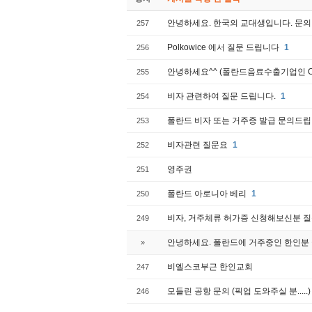
안녕하세요. 한국의 교대생입니다. 문의 
257
Polkowice 에서 질문 드립니다
1
256
안녕하세요^^ (폴란드음료수출기업인 O
255
비자 관련하여 질문 드립니다.
1
254
폴란드 비자 또는 거주증 발급 문의드
253
비자관련 질문요
1
252
영주권
251
폴란드 아로니아 베리
1
250
비자, 거주체류 허가증 신청해보신분 질
249
안녕하세요. 폴란드에 거주중인 한인분 
»
비엘스코부근 한인교회
247
모들린 공항 문의 (픽업 도와주실 분.....)
246