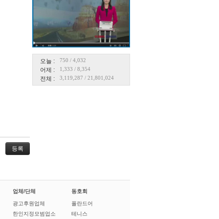
750
/
4,032
오늘 :
1,333
/
8,354
어제 :
3,119,287
/
21,801,024
전체 :
업체/단체
동호회
광고후원업체
폴란드어
한인지정모범업소
테니스