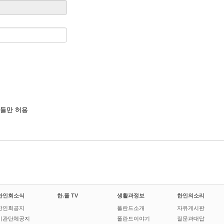
들만 허용
한인회소식
한.폴 TV
생활과정보
한인의소리
한인회공지
폴란드소개
자유게시판
기관단체공지
폴란드이야기
질문과대답