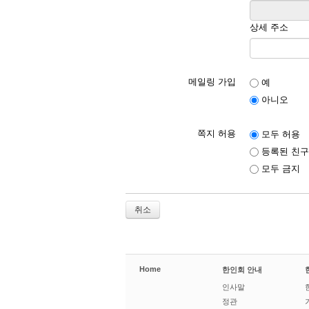
상세 주소
메일링 가입
예
아니오
쪽지 허용
모두 허용
등록된 친구
모두 금지
취소
Home
한인회 안내
인사말
정관