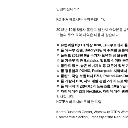
안녕하십니까
?
KOTRA
바르샤바
무역관입니다
.
2018
년
10
월
8
일자
폴란드
일간지
요약본을
송
오늘의
주요
요약
내역은
다음과
같습니다
.
ㅇ 유럽위원회
(EC)
의장
Tusk,
크라쿠프에서 
ㅇ 폴 외무부 장관
, Batory
재단이 주최한 토론에
ㅇ 폴란드
2018
년
9
월 국가가 보유한 금 보유량
ㅇ 폴 가족부 장관
Rafalska,
일요일 상거래 금지
ㅇ 폴란드 정부
,
높은 에너지 비용 때문에 일부 
ㅇ 폴 정유업체
PGNiG, Podkarpacie
지역에서
ㅇ 폴란드 국영 보험회사
PZU, 'Poland-Can-Do
ㅇ 폴 개발사
BBI,
지역 개발 관련
2
개의 프로젝
ㅇ 폴 에너지 기업
(PGE)
의 노동조합
, 10
월
5
일
ㅇ 자전거 대여업체
Nextbike,
자전거 대여 관련
감사합니다
.
KOTRA
바르샤바
무역관
드림
Korea Business Center, Warsaw (KOTRA War
Commercial Section, Embassy of the Republic