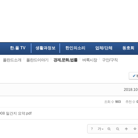
한.폴 TV
생활과정보
한인의소리
업체/단체
동호회
폴란드소개
폴란드이야기
경제,문화,법률
벼룩시장
구인/구직
✔
2018.10
조회 수
903
추천 수
008 일간지 요약.pdf
?
가