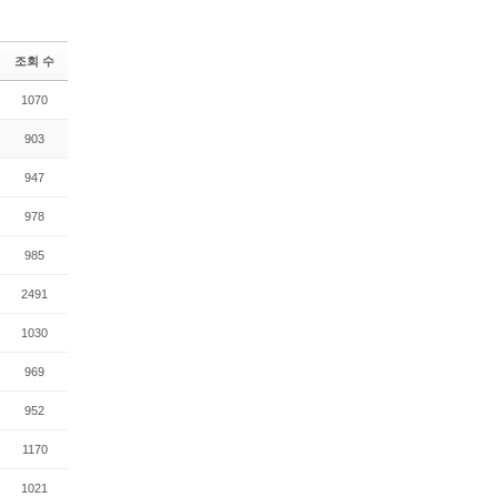
조회 수
1070
903
947
978
985
2491
1030
969
952
1170
1021