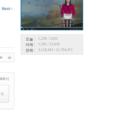
Next
1,239
/
5,833
오늘 :
1,785
/
13,039
어제 :
3,118,443
/
21,794,471
전체 :
택하기