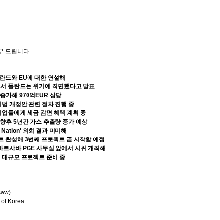
부
드립니다
.
폴란드와
EU
에 대한 연설해
서 폴란드는 위기에 직면했다고 발표
 증가해
970
억
EUR
상당
법 개정안 관련 절차 진행 중
기업들에게 세금 감면 혜택 계획 중
 향후
5
년간 가스 추출량 증가 예상
 Nation'
의회 결과 미미해
트 완성해
3
번째 프로젝트 곧 시작할 예정
 바르샤바
PGE
사무실 앞에서 시위 개최해
 대규모 프로젝트 준비 중
saw)
 of Korea