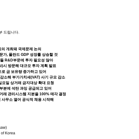
부
드립니다
.
회의 개최돼 국제문제 논의
전문가
,
폴란드
GDP
성장률 상승할 것
업들
R&D
부문에 투자 필요성 많아
d
)
시 방문해 대규모 투자 계획 발표
ź
으로 금 보유량 증가하고 있어
 감소해 부가가치세
(VAT)
사기 규모 감소
일요일 상거래 금지대상 확대 요청
일부분에 석탄 과잉 공급되고 있어
거래 관리시스템 지분을
100%
매각 결정
 사무소 열어 공식적 채용 시작해
saw)
 of Korea