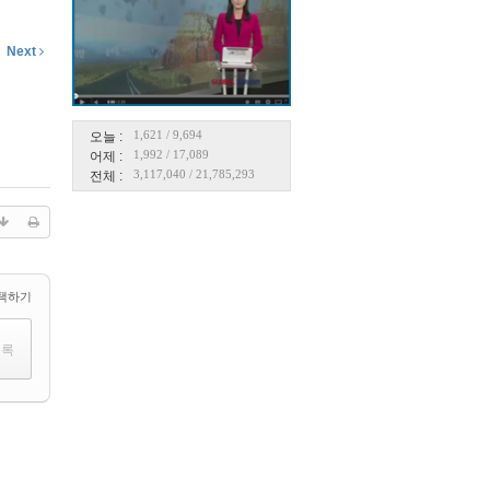
Next
1,621
/
9,694
오늘 :
1,992
/
17,089
어제 :
3,117,040
/
21,785,293
전체 :
택하기