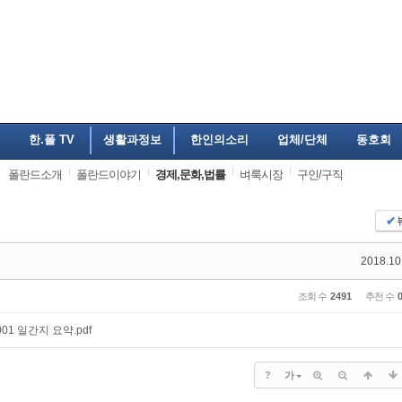
한.폴 TV
생활과정보
한인의소리
업체/단체
동호회
폴란드소개
폴란드이야기
경제,문화,법률
벼룩시장
구인/구직
✔
2018.10
조회 수
2491
추천 수
001 일간지 요약.pdf
?
가