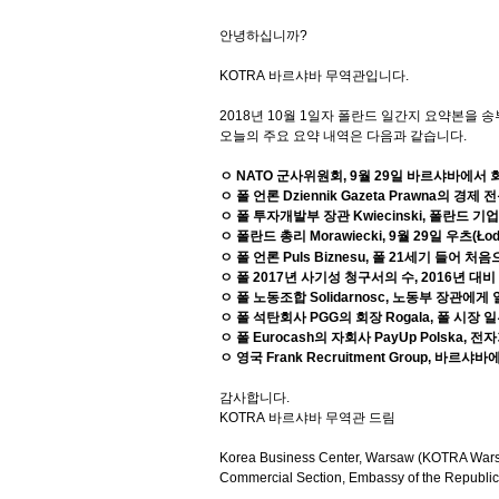
안녕하십니까
?
KOTRA
바르샤바
무역관입니다
.
2018
년
10
월
1
일자
폴란드
일간지
요약본을
송
오늘의
주요
요약
내역은
다음과
같습니다
.
ㅇ
NATO
군사위원회
, 9
월
29
일 바르샤바에서 
ㅇ 폴 언론
Dziennik Gazeta Prawna
의 경제 
ㅇ 폴 투자개발부 장관
Kwiecinski,
폴란드 기
ㅇ 폴란드 총리
Morawiecki, 9
월
29
일 우츠
(Ło
ㅇ 폴 언론
Puls Biznesu,
폴
21
세기 들어 처음
ㅇ 폴
2017
년 사기성 청구서의 수
, 2016
년 대비
ㅇ 폴 노동조합
Solidarnosc,
노동부 장관에게 
ㅇ 폴 석탄회사
PGG
의 회장
Rogala,
폴 시장 
ㅇ 폴
Eurocash
의 자회사
PayUp Polska,
전자
ㅇ 영국
Frank Recruitment Group,
바르샤바에
감사합니다
.
KOTRA
바르샤바
무역관
드림
Korea Business Center, Warsaw (KOTRA War
Commercial Section, Embassy of the Republic