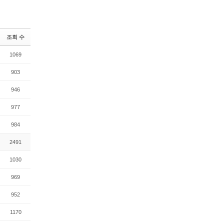
조회 수
1069
903
946
977
984
2491
1030
969
952
1170